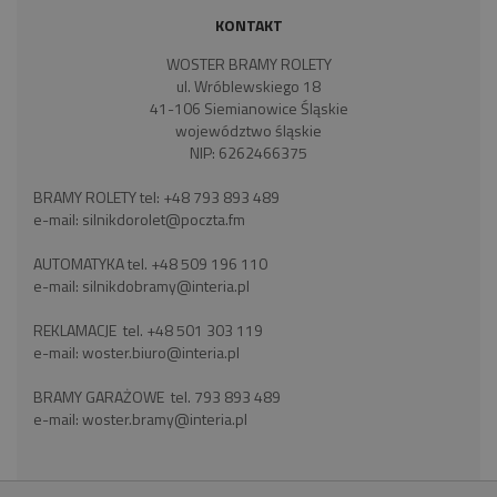
KONTAKT
WOSTER BRAMY ROLETY
ul. Wróblewskiego 18
41-106 Siemianowice Śląskie
województwo śląskie
NIP: 6262466375
BRAMY ROLETY tel:
+48 793 893 489
e-mail:
silnikdorolet@poczta.fm
AUTOMATYKA tel.
+48 509 196 110
e-mail:
silnikdobramy@interia.pl
REKLAMACJE tel.
+48 501 303 119
e-mail:
woster.biuro@interia.pl
BRAMY GARAŻOWE tel.
793 893 489
e-mail:
woster.bramy@interia.pl