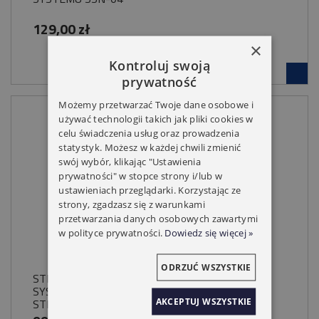
129,00 zł
×
Kontroluj swoją
prywatność
Możemy przetwarzać Twoje dane osobowe i
używać technologii takich jak pliki cookies w
celu świadczenia usług oraz prowadzenia
statystyk. Możesz w każdej chwili zmienić
swój wybór, klikając "Ustawienia
prywatności" w stopce strony i/lub w
ustawieniach przeglądarki. Korzystając ze
strony, zgadzasz się z warunkami
przetwarzania danych osobowych zawartymi
w polityce prywatności.
Dowiedz się więcej »
ODRZUĆ WSZYSTKIE
STEROWNIK INEL ST-0P DO PRZEWODOWEGO
SYSTEMU WYKORZYSTUJĄCEGO MAGISTRALĘ
AKCEPTUJ WSZYSTKIE
STERUJĄCĄ 230V