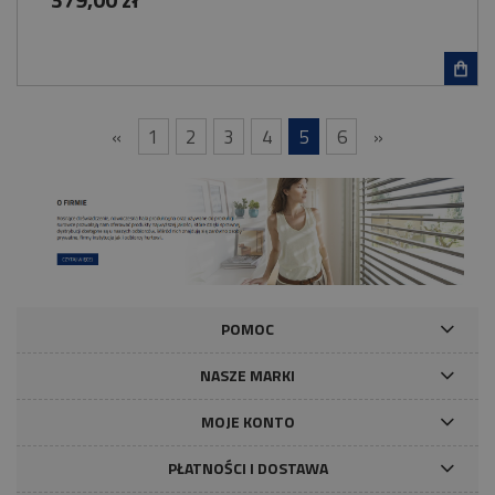
«
1
2
3
4
5
6
»
POMOC
NASZE MARKI
MOJE KONTO
PŁATNOŚCI I DOSTAWA