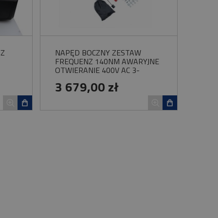
NZ
NAPĘD BOCZNY ZESTAW
FREQUENZ 140NM AWARYJNE
OTWIERANIE 400V AC 3-
FAZOWY DO BRAMY
3 679,00 zł
PRZEMYSŁOWEJ