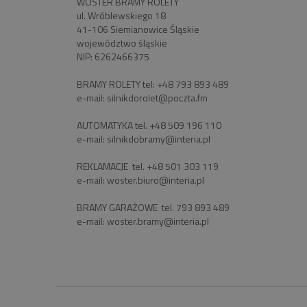
WOSTER BRAMY ROLETY
ul. Wróblewskiego 18
41-106 Siemianowice Śląskie
województwo śląskie
NIP: 6262466375
BRAMY ROLETY tel:
+48 793 893 489
e-mail:
silnikdorolet@poczta.fm
AUTOMATYKA tel.
+48 509 196 110
e-mail:
silnikdobramy@interia.pl
REKLAMACJE tel.
+48 501 303 119
e-mail:
woster.biuro@interia.pl
BRAMY GARAŻOWE tel.
793 893 489
e-mail:
woster.bramy@interia.pl