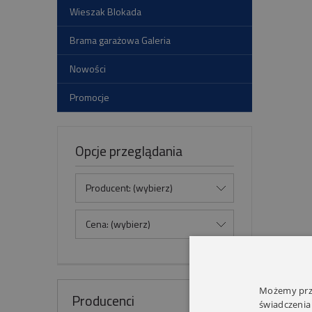
Wieszak Blokada
Brama garażowa Galeria
Nowości
Promocje
Opcje przeglądania
Producent: (wybierz)
Cena: (wybierz)
Możemy prze
Producenci
świadczenia