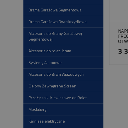
Brama Garażowa Segmentowa
Brama Garażowa Dwuskrzydłowa
NAP
Akcesoria do Bramy Garażowej
FRE
Segmentowej
OTWI
FAZ
3 
Akcesoria do rolet i bram
PRZ
Systemy Alarmowe
Akcesoria do Bram Wjazdowych
Osłony Zewnętrzne Screen
Przełączniki Klawiszowe do Rolet
Moskitiery
Karnisze elektryczne