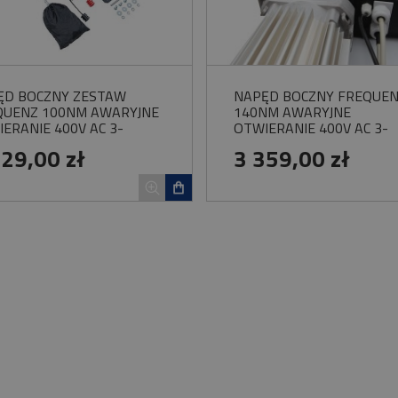
ĘD BOCZNY ZESTAW
NAPĘD BOCZNY FREQUE
QUENZ 100NM AWARYJNE
140NM AWARYJNE
ERANIE 400V AC 3-
OTWIERANIE 400V AC 3-
OWY DO BRAMY
FAZOWY DO BRAMY
329,00 zł
3 359,00 zł
EMYSŁOWEJ
PRZEMYSŁOWEJ