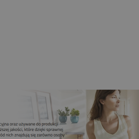
nik CAME 6NM MONDRIAN R4
bieżny Z Radiem Mechaniczne
Krańcówki
259,00 zł
209,00 zł
Do koszyka