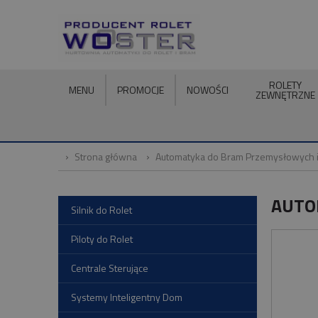
ROLETY
MENU
PROMOCJE
NOWOŚCI
ZEWNĘTRZNE
Strona główna
Automatyka do Bram Przemysłowych 
AUTO
Silnik do Rolet
Piloty do Rolet
Centrale Sterujące
Systemy Inteligentny Dom