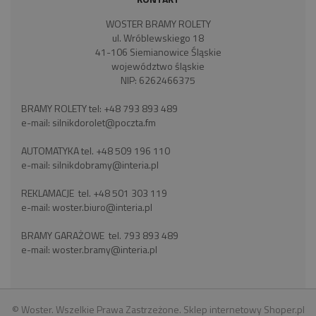
WOSTER BRAMY ROLETY
ul. Wróblewskiego 18
41-106 Siemianowice Śląskie
województwo śląskie
NIP: 6262466375
BRAMY ROLETY tel:
+48 793 893 489
e-mail:
silnikdorolet@poczta.fm
AUTOMATYKA tel.
+48 509 196 110
e-mail:
silnikdobramy@interia.pl
REKLAMACJE tel.
+48 501 303 119
e-mail:
woster.biuro@interia.pl
BRAMY GARAŻOWE tel.
793 893 489
e-mail:
woster.bramy@interia.pl
© Woster. Wszelkie Prawa Zastrzeżone.
Sklep internetowy Shoper.pl