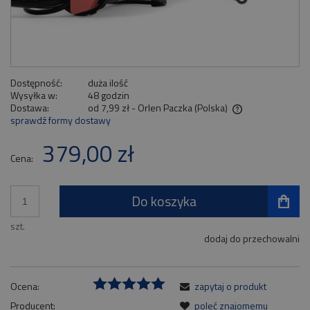
Dostępność:
duża ilość
Wysyłka w:
48 godzin
Dostawa:
od 7,99 zł
- Orlen Paczka
(Polska)
sprawdź formy dostawy
Cena nie zawiera ewentualnych kosztów płatności
379,00 zł
Cena:
Do koszyka
szt.
dodaj do przechowalni
Ocena:
zapytaj o produkt
Producent:
poleć znajomemu