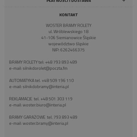
PŁATNOŚCI I DOSTAWA
KONTAKT
WOSTER BRAMY ROLETY
ul. Wróblewskiego 18
41-106 Siemianowice Śląskie
województwo śląskie
NIP: 6262466375
BRAMY ROLETY tel:
+48 793 893 489
e-mail:
silnikdorolet@poczta.fm
AUTOMATYKA tel.
+48 509 196 110
e-mail:
silnikdobramy@interia.pl
REKLAMACJE tel.
+48 501 303 119
e-mail:
woster.biuro@interia.pl
BRAMY GARAŻOWE tel.
793 893 489
e-mail:
woster.bramy@interia.pl