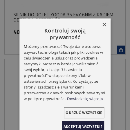
SILNIK DO ROLET YOODA 35 EVY 6NM Z RADIEM
DETEKCJA PRZESZKÓD
×
Kontroluj swoją
409,00 zł
prywatność
Możemy przetwarzać Twoje dane osobowe i
używać technologii takich jak pliki cookies w
celu świadczenia usług oraz prowadzenia
statystyk. Możesz w każdej chwili zmienić
swój wybór, klikając "Ustawienia
prywatności" w stopce strony i/lub w
ustawieniach przeglądarki. Korzystając ze
strony, zgadzasz się z warunkami
przetwarzania danych osobowych zawartymi
w polityce prywatności.
Dowiedz się więcej »
ODRZUĆ WSZYSTKIE
AKCEPTUJ WSZYSTKIE