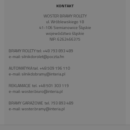
KONTAKT
WOSTER BRAMY ROLETY
ul. Wróblewskiego 18
41-106 Siemianowice Śląskie
województwo śląskie
NIP: 6262466375
BRAMY ROLETY tel:
+48 793 893 489
e-mail:
silnikdorolet@poczta.fm
AUTOMATYKA tel.
+48 509 196 110
e-mail:
silnikdobramy@interia.pl
REKLAMACJE tel.
+48 501 303 119
e-mail:
woster.biuro@interia.pl
BRAMY GARAŻOWE tel.
793 893 489
e-mail:
woster.bramy@interia.pl