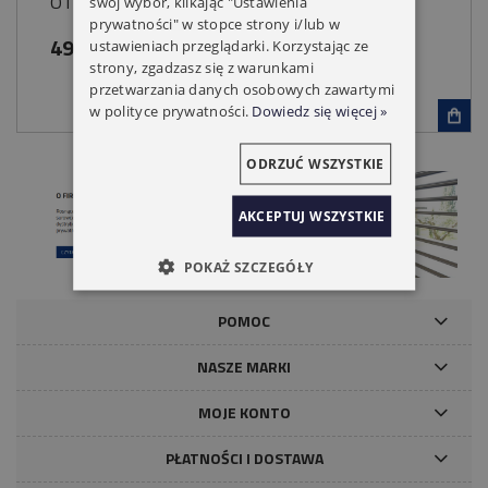
OTWIERANIE N-100 NHK
swój wybór, klikając "Ustawienia
prywatności" w stopce strony i/lub w
499,00 zł
ustawieniach przeglądarki. Korzystając ze
strony, zgadzasz się z warunkami
przetwarzania danych osobowych zawartymi
w polityce prywatności.
Dowiedz się więcej »
ODRZUĆ WSZYSTKIE
AKCEPTUJ WSZYSTKIE
POKAŻ SZCZEGÓŁY
POMOC
NASZE MARKI
MOJE KONTO
PŁATNOŚCI I DOSTAWA