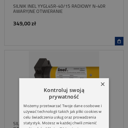
SILNIK INEL YYGL45R-40/15 RADIOWY N-40R
AWARYJNE OTWIERANIE
349,00 zł
×
Kontroluj swoją
prywatność
Możemy przetwarzać Twoje dane osobowe i
używać technologii takich jak pliki cookies w
celu świadczenia usług oraz prowadzenia
SILNIK INEL GM59M 100/11 NHK AWARYJNE
statystyk. Możesz w każdej chwili zmienić