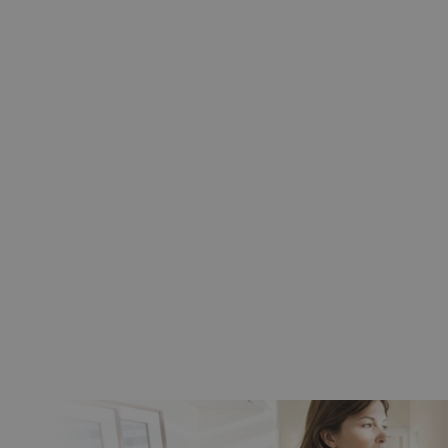
nik CAME 6NM MONDRIAN R4
bieżny Z Radiem Mechaniczne
Krańcówki
259,00 zł
209,00 zł
Do koszyka