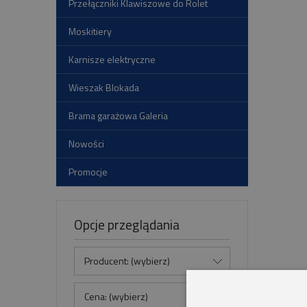
Przełączniki Klawiszowe do Rolet
Moskitiery
Karnisze elektryczne
Wieszak Blokada
Brama garażowa Galeria
Nowości
Promocje
Opcje przeglądania
Producent: (wybierz)
Cena: (wybierz)