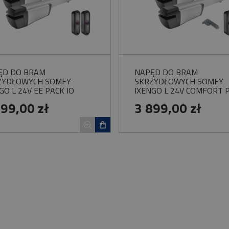
ĘD DO BRAM
NAPĘD DO BRAM
ZYDŁOWYCH SOMFY
SKRZYDŁOWYCH SOMFY
GO L 24V EE PACK IO
IXENGO L 24V COMFORT 
TAW
IO ZESTAW
999,00 zł
3 899,00 zł