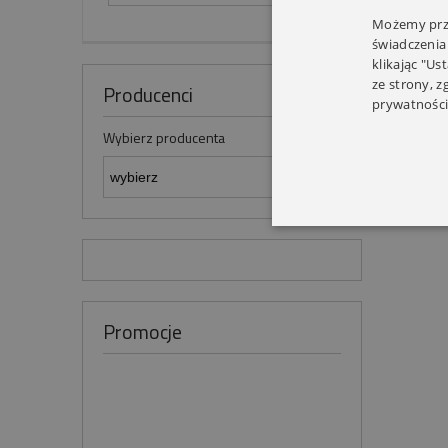
Możemy prze
świadczenia
klikając "Us
ze strony, 
Producenci
prywatności
Wybierz producenta
Promocje