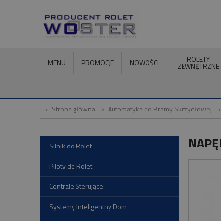
ROLETY
MENU
PROMOCJE
NOWOŚCI
ZEWNĘTRZNE
Strona główna
Automatyka do Bramy Skrzydłowej
NAPĘ
Silnik do Rolet
Piloty do Rolet
Centrale Sterujące
Systemy Inteligentny Dom