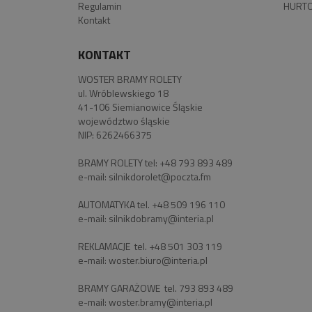
Regulamin
HURTO
Kontakt
KONTAKT
WOSTER BRAMY ROLETY
ul. Wróblewskiego 18
41-106 Siemianowice Śląskie
województwo śląskie
NIP: 6262466375
BRAMY ROLETY tel:
+48 793 893 489
e-mail:
silnikdorolet@poczta.fm
AUTOMATYKA tel.
+48 509 196 110
e-mail:
silnikdobramy@interia.pl
REKLAMACJE tel.
+48 501 303 119
e-mail:
woster.biuro@interia.pl
BRAMY GARAŻOWE tel.
793 893 489
e-mail:
woster.bramy@interia.pl