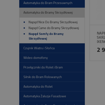
Automatyka do Bram Przesuwnych
Automatyka do Bramy Skrzydłowej
Napęd Nice Do Bramy Skrzydłowej
Napęd Came do Bramy Skrzydłowej
NAP
Napęd Somfy do Bramy
SKR
Skrzydłowej
IXEN
ZES
2 
Czujnik Wiatru i Słońca
Wideo domofony
Przełączniki do Rolet i Bram
Silnik do Bram Rolowanych
Automatyka do Rolet
Automatyka Żaluzje Fasadowe