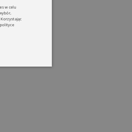
es w celu
 wybór,
 Korzystając
polityce