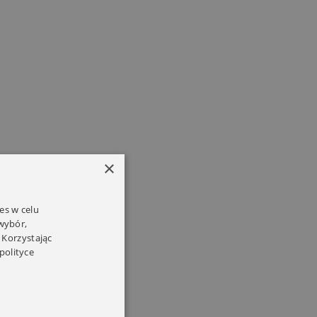
×
es w celu
 wybór,
 Korzystając
polityce