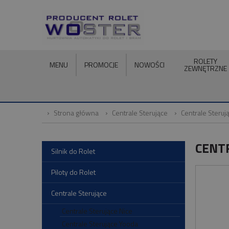
ROLETY
MENU
PROMOCJE
NOWOŚCI
ZEWNĘTRZNE
Strona główna
Centrale Sterujące
Centrale Steruj
CENT
Silnik do Rolet
Piloty do Rolet
Centrale Sterujące
Centrale Sterujące Nice
Centrale Sterujące Yooda