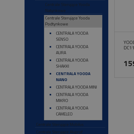
Centrale Sterujące Yooda
Natynkowe
Centrale Sterujące Yooda
Podtynkowe
CENTRALA YOODA
SENSO
YOO
CENTRALA YOODA
DC1
AURA
CENTRALA YOODA
15
SHAKKI
CENTRALA YOODA
NANO
CENTRALA YOODA MINI
CENTRALA YOODA
MIKRO
CENTRALA YOODA
CAMELEO
Centrale Sterujące Mobilus
Centrale Sterujące Aluprof