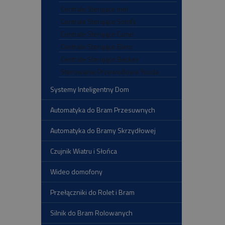
Centrale Sterujące Inel
Centrale Sterujące Somfy
Centrale Sterujące Came
Centrale Sterujące Elero
Centrale Sterujące Becker
Sterowanie Przewodowe Yooda
Systemy Inteligentny Dom
Automatyka do Bram Przesuwnych
Automatyka do Bramy Skrzydłowej
Czujnik Wiatru i Słońca
Wideo domofony
Przełączniki do Rolet i Bram
Silnik do Bram Rolowanych