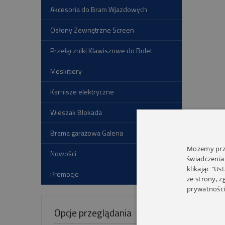
Akcesoria do Bram Wjazdowych
Osłony Zewnętrzne Screen
Przełączniki Klawiszowe do Rolet
Moskitiery
Karnisze elektryczne
Wieszak Blokada
Brama garażowa Galeria
Możemy prze
Nowości
świadczenia
klikając "Us
Promocje
ze strony, 
prywatności
Opcje przeglądania