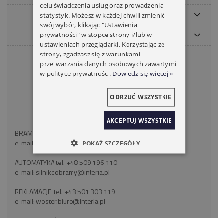
celu świadczenia usług oraz prowadzenia
MOJE KONTO
statystyk. Możesz w każdej chwili zmienić
swój wybór, klikając "Ustawienia
PŁATNOŚCI I DOSTAWA
prywatności" w stopce strony i/lub w
ustawieniach przeglądarki. Korzystając ze
strony, zgadzasz się z warunkami
KONTAKT
przetwarzania danych osobowych zawartymi
w polityce prywatności.
Dowiedz się więcej »
WOSTER BRAMY ROLETY
ul. Wróblewskiego 18
41-106 Siemianowice Śląskie
ODRZUĆ WSZYSTKIE
województwo śląskie
NIP: 6262466375
AKCEPTUJ WSZYSTKIE
BRAMY ROLETY tel:
+48 793 893 489
e-mail:
silnikdorolet@poczta.fm
POKAŻ SZCZEGÓŁY
AUTOMATYKA tel.
+48 509 196 110
e-mail:
silnikdobramy@interia.pl
REKLAMACJE tel.
+48 501 303 119
e-mail:
woster.biuro@interia.pl