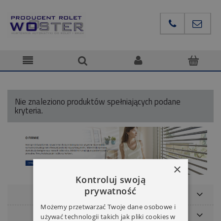
Nie znaleziono produktów spełniających podane
kryteria.
×
Kontroluj swoją
prywatność
POMOC
Możemy przetwarzać Twoje dane osobowe i
NASZE MARKI
używać technologii takich jak pliki cookies w