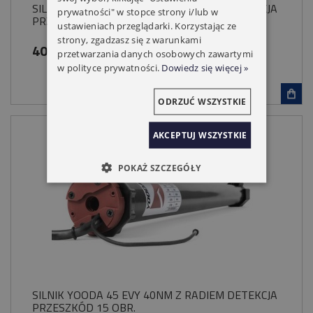
SILNIK YOODA 45 EVY 30NM Z RADIEM DETEKCJA
prywatności" w stopce strony i/lub w
PRZESZKÓD 15 OBR.
ustawieniach przeglądarki. Korzystając ze
strony, zgadzasz się z warunkami
409,00 zł
przetwarzania danych osobowych zawartymi
w polityce prywatności.
Dowiedz się więcej »
ODRZUĆ WSZYSTKIE
AKCEPTUJ WSZYSTKIE
POKAŻ SZCZEGÓŁY
SILNIK YOODA 45 EVY 40NM Z RADIEM DETEKCJA
PRZESZKÓD 15 OBR.