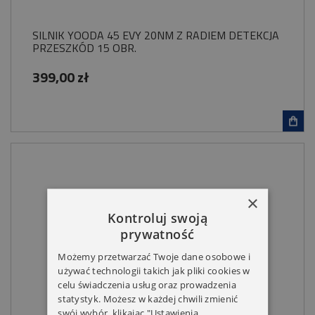
SILNIK YOODA 45 EVY 20NM Z RADIEM DETEKCJA
PRZESZKÓD 15 OBR.
399,00 zł
×
Kontroluj swoją
prywatność
Możemy przetwarzać Twoje dane osobowe i
używać technologii takich jak pliki cookies w
celu świadczenia usług oraz prowadzenia
statystyk. Możesz w każdej chwili zmienić
swój wybór, klikając "Ustawienia