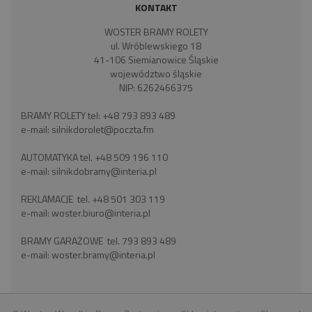
KONTAKT
WOSTER BRAMY ROLETY
ul. Wróblewskiego 18
41-106 Siemianowice Śląskie
województwo śląskie
NIP: 6262466375
BRAMY ROLETY tel:
+48 793 893 489
e-mail:
silnikdorolet@poczta.fm
AUTOMATYKA tel.
+48 509 196 110
e-mail:
silnikdobramy@interia.pl
REKLAMACJE tel.
+48 501 303 119
e-mail:
woster.biuro@interia.pl
BRAMY GARAŻOWE tel.
793 893 489
e-mail:
woster.bramy@interia.pl