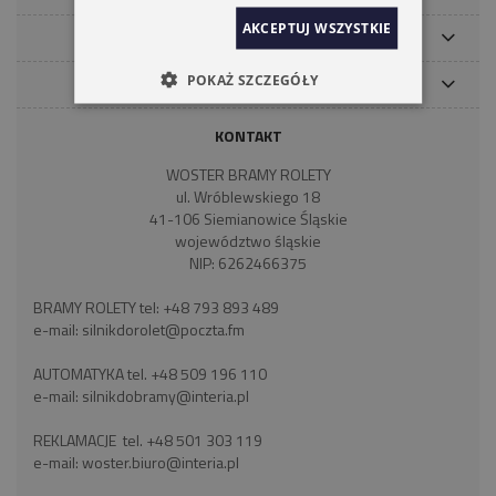
AKCEPTUJ WSZYSTKIE
MOJE KONTO
POKAŻ SZCZEGÓŁY
PŁATNOŚCI I DOSTAWA
KONTAKT
WOSTER BRAMY ROLETY
ul. Wróblewskiego 18
41-106 Siemianowice Śląskie
województwo śląskie
NIP: 6262466375
BRAMY ROLETY tel:
+48 793 893 489
e-mail:
silnikdorolet@poczta.fm
AUTOMATYKA tel.
+48 509 196 110
e-mail:
silnikdobramy@interia.pl
REKLAMACJE tel.
+48 501 303 119
e-mail:
woster.biuro@interia.pl