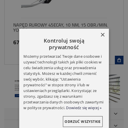
NAPĘD RUROWY 45ECAY, 10 NM, 15 OBR./MIN.
YOODA
×
Kontroluj swoją
679,00 zł
prywatność
Możemy przetwarzać Twoje dane osobowe i
używać technologii takich jak pliki cookies w
celu świadczenia usług oraz prowadzenia
statystyk. Możesz w każdej chwili zmienić
swój wybór, klikając "Ustawienia
prywatności" w stopce strony i/lub w
ustawieniach przeglądarki. Korzystając ze
strony, zgadzasz się z warunkami
przetwarzania danych osobowych zawartymi
w polityce prywatności.
Dowiedz się więcej »
POMOC
ODRZUĆ WSZYSTKIE
NASZE MARKI