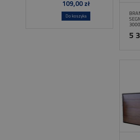
109,00 zł
BRA
Do koszyka
SEG
3000
SKR
5 
ŁAŃ
OKL