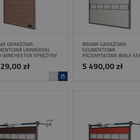
MA GARAŻOWA
BRAMA GARAŻOWA
MENTOWA UNIWERSAL
SEGMENTOWA
0 WINCHESTER SPRĘŻYNY
PRZEMYSŁOWA BIAŁA SE
ĘTNE
PRZESZKLONA WOSTER S
929,00 zł
5 490,00 zł