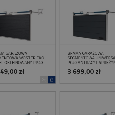
MA GARAŻOWA
BRAMA GARAŻOWA
MENTOWA WOSTER EKO
SEGMENTOWA UNIWERS
EL OKLEINOWANY PP40
PC40 ANTRACYT SPRĘŻY
ĘŻYNY SKRĘTNE
SKRĘTNE
549,00 zł
3 699,00 zł