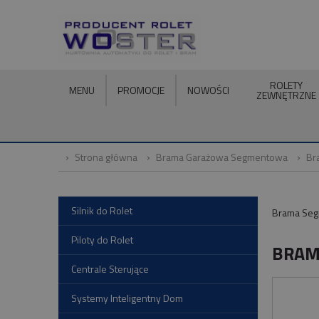
ROLETY
MENU
PROMOCJE
NOWOŚCI
ZEWNĘTRZNE
Strona główna
Brama Garażowa Segmentowa
Br
Silnik do Rolet
Brama Seg
Piloty do Rolet
BRAM
Centrale Sterujące
Systemy Inteligentny Dom