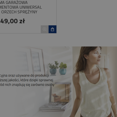
MA GARAŻOWA
MENTOWA UNIWERSAL
0 ORZECH SPRĘŻYNY
ĘTNE
849,00 zł