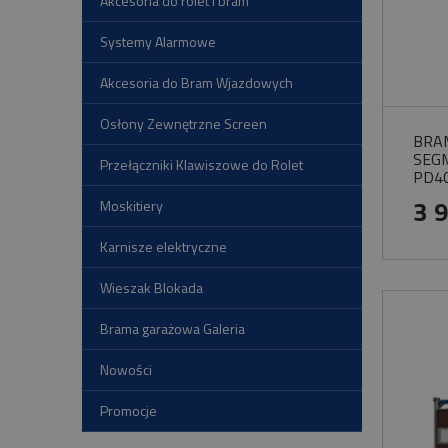
Akcesoria do rolet i bram
Systemy Alarmowe
Akcesoria do Bram Wjazdowych
Osłony Zewnętrzne Screen
BRA
SEG
Przełączniki Klawiszowe do Rolet
PD4
SKR
3 
Moskitiery
Karnisze elektryczne
Wieszak Blokada
Brama garażowa Galeria
Nowości
Promocje