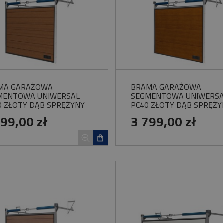
MA GARAŻOWA
BRAMA GARAŻOWA
MENTOWA UNIWERSAL
SEGMENTOWA UNIWERS
0 ZŁOTY DĄB SPRĘŻYNY
PC40 ZŁOTY DĄB SPRĘŻY
ĘTNE
SKRĘTNE
799,00 zł
3 799,00 zł