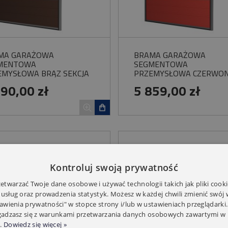
MA GARAŻOWA
BRAMA GARAŻOWA
MENTOWA
SEGMENTOWA
EMYSŁOWA BRĄZ SEKCJA
PRZEMYSŁOWA CZERWO
ESZKLONA WOSTER SOLID
SEKCJA PRZESZKLONA
490,00 zł
5 859,00 zł
WOSTER SOLID OSP
Kontroluj swoją prywatność
twarzać Twoje dane osobowe i używać technologii takich jak pliki cooki
 usług oraz prowadzenia statystyk. Możesz w każdej chwili zmienić swój
tawienia prywatności" w stopce strony i/lub w ustawieniach przeglądarki.
zgadzasz się z warunkami przetwarzania danych osobowych zawartymi w 
.
Dowiedz się więcej »