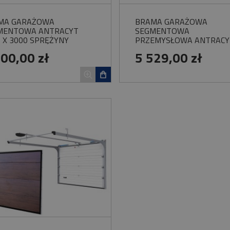
209,00 zł
MA GARAŻOWA
BRAMA GARAŻOWA
Do koszyka
MENTOWA ANTRACYT
SEGMENTOWA
 X 3000 SPRĘŻYNY
PRZEMYSŁOWA ANTRACY
ĘTNE PRZEKŁADNIA
SEKCJA PRZESZKLONA
300,00 zł
5 529,00 zł
CUCHOWA PANEL
WOSTER SOLID
EINOWANY