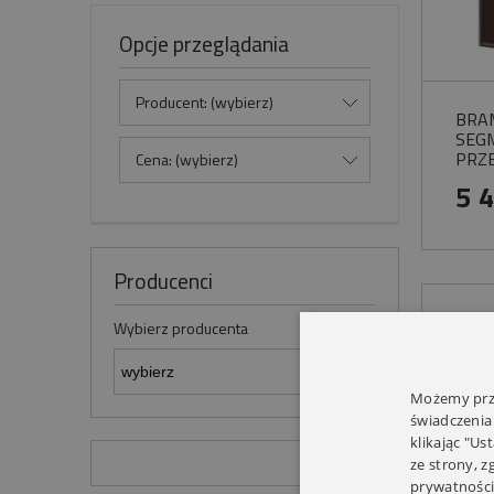
Opcje przeglądania
Producent: (wybierz)
BRA
SEG
PRZ
Cena: (wybierz)
PRZ
5 
Producenci
Wybierz producenta
Możemy prze
świadczenia
klikając "Us
ze strony, 
prywatności