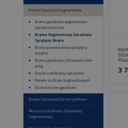
Brama Garażowa Segmentowa
Brama garażowa segmentowa
sprężyny boczne
Brama Segmentowa Garażowa
Sprężyny Skręte
Brama przemysłowa sprężyny
BRA
skrętne
SEG
PD4
Brama garażowa z Drzwiami niski
SKR
próg
3 
Daszki nad Bramy Garażowe
Panele do Bram Segmentowych
Drzwi boczne garażowe
Brama Garażowa Dwuskrzydłowa
Akcesoria do Bramy Garażowej
Segmentowej