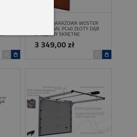
BRAMA GARAŻOWA WOSTER
AL
UNIWERSAL PC40 ZŁOTY DĄB
NY
SPRĘŻYNY SKRĘTNE
3 349,00 zł