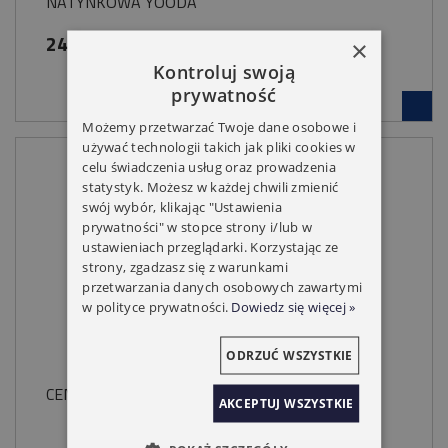
NATYNKOWA YOODA
249,00 zł
×
Kontroluj swoją
prywatność
Możemy przetwarzać Twoje dane osobowe i
używać technologii takich jak pliki cookies w
celu świadczenia usług oraz prowadzenia
statystyk. Możesz w każdej chwili zmienić
swój wybór, klikając "Ustawienia
prywatności" w stopce strony i/lub w
ustawieniach przeglądarki. Korzystając ze
strony, zgadzasz się z warunkami
przetwarzania danych osobowych zawartymi
w polityce prywatności.
Dowiedz się więcej »
ODRZUĆ WSZYSTKIE
CENTRALKA YOODA GAMMA X 1-KANAŁOWA .
AKCEPTUJ WSZYSTKIE