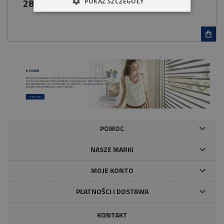
289,00 zł
POKAŻ SZCZEGÓŁY
POMOC
NASZE MARKI
MOJE KONTO
PŁATNOŚCI I DOSTAWA
KONTAKT