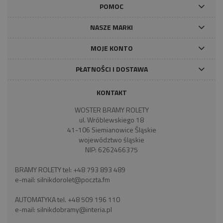
POMOC
NASZE MARKI
MOJE KONTO
PŁATNOŚCI I DOSTAWA
KONTAKT
WOSTER BRAMY ROLETY
ul. Wróblewskiego 18
41-106 Siemianowice Śląskie
województwo śląskie
NIP: 6262466375
BRAMY ROLETY tel:
+48 793 893 489
e-mail:
silnikdorolet@poczta.fm
AUTOMATYKA tel.
+48 509 196 110
e-mail:
silnikdobramy@interia.pl