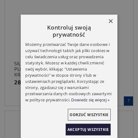
×
Kontroluj swoją
prywatność
Możemy przetwarzać Twoje dane osobowe i
używać technologii takich jak pliki cookies w
celu świadczenia usług oraz prowadzenia
SILNIK DO ROLET MOBILUS M45 EP 10/17
statystyk. Możesz w każdej chwili zmienić
PLUG&ROLL PRZECIĄŻENIE ELEKTRONICZNE
swój wybór, klikając "Ustawienia
KRAŃCÓWKI
prywatności" w stopce strony i/lub w
288,00 zł
ustawieniach przeglądarki. Korzystając ze
strony, zgadzasz się z warunkami
przetwarzania danych osobowych zawartymi
w polityce prywatności.
Dowiedz się więcej »
?
ODRZUĆ WSZYSTKIE
AKCEPTUJ WSZYSTKIE