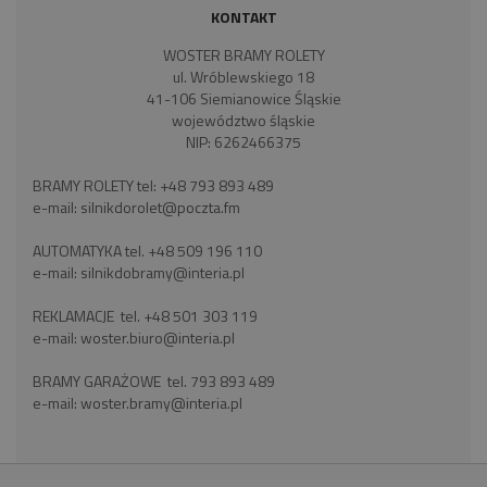
KONTAKT
WOSTER BRAMY ROLETY
ul. Wróblewskiego 18
41-106 Siemianowice Śląskie
województwo śląskie
NIP: 6262466375
BRAMY ROLETY tel:
+48 793 893 489
e-mail:
silnikdorolet@poczta.fm
AUTOMATYKA tel.
+48 509 196 110
e-mail:
silnikdobramy@interia.pl
REKLAMACJE tel.
+48 501 303 119
e-mail:
woster.biuro@interia.pl
BRAMY GARAŻOWE tel.
793 893 489
e-mail:
woster.bramy@interia.pl