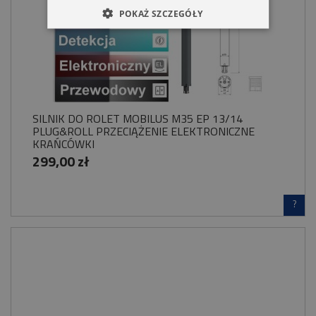
POKAŻ SZCZEGÓŁY
SILNIK DO ROLET MOBILUS M35 EP 13/14
PLUG&ROLL PRZECIĄŻENIE ELEKTRONICZNE
KRAŃCÓWKI
299,00 zł
?