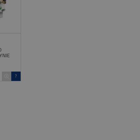
L
O
YNIE
?