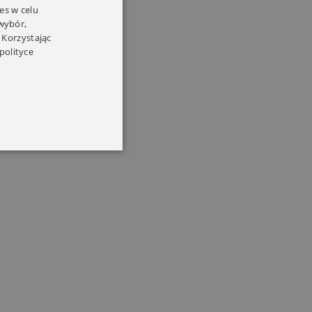
es w celu
 wybór,
 Korzystając
polityce