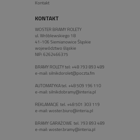
Kontakt
KONTAKT
WOSTER BRAMY ROLETY
ul. Wróblewskiego 18
41-106 Siemianowice Śląskie
województwo śląskie
NIP: 6262466375
BRAMY ROLETY tel:
+48 793 893 489
e-mail:
silnikdorolet@poczta.fm
AUTOMATYKA tel.
+48 509 196 110
e-mail:
silnikdobramy@interia.pl
REKLAMACJE tel.
+48 501 303 119
e-mail:
woster.biuro@interia.pl
BRAMY GARAŻOWE tel.
793 893 489
e-mail:
woster.bramy@interia.pl