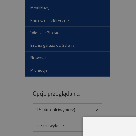
Moskitiery
Karnisze elektryczne
Wieszak Blokada
Brama garażowa Galeria
Nowości
Promocje
Opcje przeglądania
Producent: (wybierz)
Cena: (wybierz)