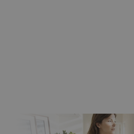
nik CAME 6NM MONDRIAN R4
bieżny Z Radiem Mechaniczne
Krańcówki
259,00 zł
209,00 zł
Do koszyka