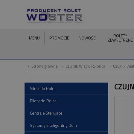
ROLETY
MENU
PROMOCJE
NOWOŚCI
ZEWNĘTRZNE
Strona główna
Czujnik Wiatru i Słońca
Czujnik Wia
CZUJN
Silnik do Rolet
Piloty do Rolet
Centrale Sterujące
Systemy Inteligentny Dom