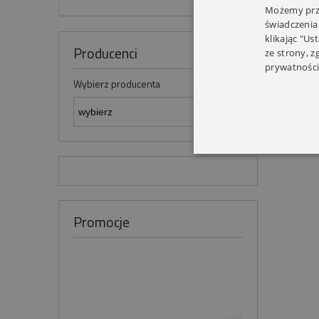
Możemy prze
świadczenia
klikając "Us
Producenci
ze strony, 
prywatności
Wybierz producenta
Promocje