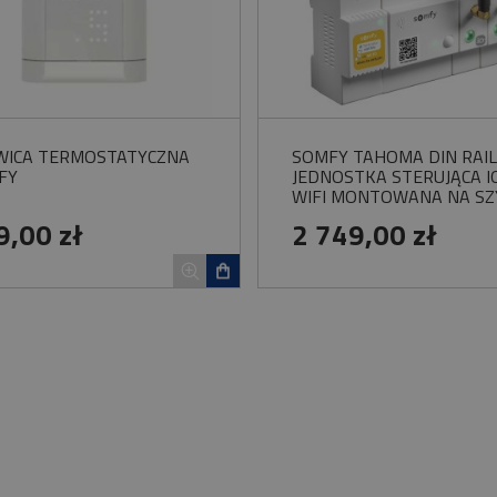
WICA TERMOSTATYCZNA
SOMFY TAHOMA DIN RAI
FY
JEDNOSTKA STERUJĄCA I
WIFI MONTOWANA NA SZ
DIN
9,00 zł
2 749,00 zł