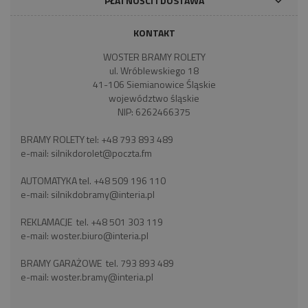
PŁATNOŚCI I DOSTAWA
KONTAKT
WOSTER BRAMY ROLETY
ul. Wróblewskiego 18
41-106 Siemianowice Śląskie
województwo śląskie
NIP: 6262466375
BRAMY ROLETY tel:
+48 793 893 489
e-mail:
silnikdorolet@poczta.fm
AUTOMATYKA tel.
+48 509 196 110
e-mail:
silnikdobramy@interia.pl
REKLAMACJE tel.
+48 501 303 119
e-mail:
woster.biuro@interia.pl
BRAMY GARAŻOWE tel.
793 893 489
e-mail:
woster.bramy@interia.pl