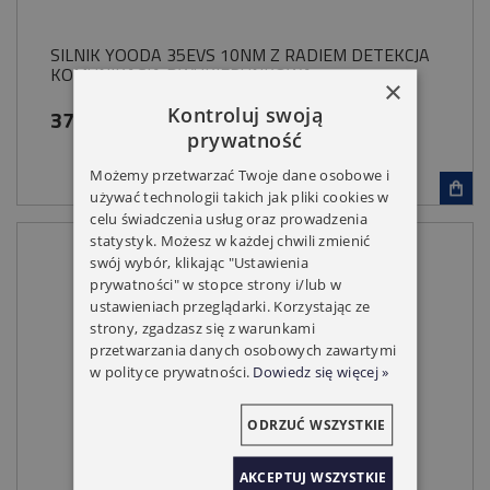
SILNIK YOODA 35EVS 10NM Z RADIEM DETEKCJA
KOMUNIKACJA DWUKIERUNKOWA
×
Kontroluj swoją
379,00 zł
prywatność
Możemy przetwarzać Twoje dane osobowe i
używać technologii takich jak pliki cookies w
celu świadczenia usług oraz prowadzenia
statystyk. Możesz w każdej chwili zmienić
swój wybór, klikając "Ustawienia
prywatności" w stopce strony i/lub w
ustawieniach przeglądarki. Korzystając ze
strony, zgadzasz się z warunkami
przetwarzania danych osobowych zawartymi
w polityce prywatności.
Dowiedz się więcej »
ODRZUĆ WSZYSTKIE
AKCEPTUJ WSZYSTKIE