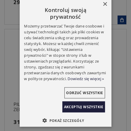
299,00 zł
×
Kontroluj swoją
prywatność
Możemy przetwarzać Twoje dane osobowe i
używać technologii takich jak pliki cookies w
celu świadczenia usług oraz prowadzenia
statystyk. Możesz w każdej chwili zmienić
swój wybór, klikając "Ustawienia
prywatności" w stopce strony i/lub w
ustawieniach przeglądarki. Korzystając ze
strony, zgadzasz się z warunkami
przetwarzania danych osobowych zawartymi
w polityce prywatności.
Dowiedz się więcej »
ODRZUĆ WSZYSTKIE
PILOT YOODA MAGNETIC 1 KANAŁOWY Z
AKCEPTUJ WSZYSTKIE
ZEGAREM ŚCIENNY
319,00 zł
POKAŻ SZCZEGÓŁY