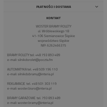
PŁATNOŚCI I DOSTAWA
KONTAKT
WOSTER BRAMY ROLETY
ul. Wróblewskiego 18
41-106 Siemianowice Śląskie
województwo śląskie
NIP: 6262466375
BRAMY ROLETY tel:
+48 793 893 489
e-mail:
silnikdorolet@poczta.fm
AUTOMATYKA tel.
+48 509 196 110
e-mail:
silnikdobramy@interia.pl
REKLAMACJE tel.
+48 501 303 119
e-mail:
woster.biuro@interia.pl
BRAMY GARAŻOWE tel.
793 893 489
e-mail:
woster.bramy@interia.pl