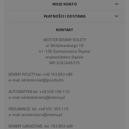
MOJE KONTO
PŁATNOŚCI I DOSTAWA
KONTAKT
WOSTER BRAMY ROLETY
ul. Wróblewskiego 18
41-106 Siemianowice Śląskie
województwo śląskie
NIP: 6262466375
BRAMY ROLETY tel:
+48 793 893 489
e-mail:
silnikdorolet@poczta.fm
AUTOMATYKA tel.
+48 509 196 110
e-mail:
silnikdobramy@interia.pl
REKLAMACJE tel.
+48 501 303 119
e-mail:
woster.biuro@interia.pl
BRAMY GARAŻOWE tel.
793 893 489