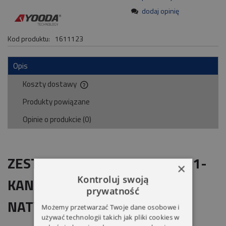
dodaj opinię
Kod produktu:
1611123
Opis
Koszty dostawy
Cena nie zawiera ewentualnych kosztów płatności
Produkty powiązane
Opinie o produkcie (0)
ZESTAW CENTRALKA DELTA S 1-
×
Kontroluj swoją
KANAŁOWA + 2 PILOTY
prywatność
NATYNKOWA YOODA
Możemy przetwarzać Twoje dane osobowe i
używać technologii takich jak pliki cookies w