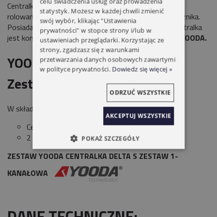
celu świadczenia usług oraz prowadzenia
Centralki serii
DELTA
pozwalają na sterowanie bramą
statystyk. Możesz w każdej chwili zmienić
rolowaną za pomocą pilota lub wbudowanego przełącznika.
swój wybór, klikając "Ustawienia
Posiada w komplecie 2 piloty
SKIDA 1-kanałowe.
Centralka
prywatności" w stopce strony i/lub w
jest kompatybilna ze wszystkimi urządzeniami marki
YOODA.
ustawieniach przeglądarki. Korzystając ze
strony, zgadzasz się z warunkami
YOODA CENTRALKA DELTA S
przetwarzania danych osobowych zawartymi
w polityce prywatności.
Dowiedz się więcej »
Zestaw
ODRZUĆ WSZYSTKIE
W skład zestawu wchodzi:
AKCEPTUJ WSZYSTKIE
Centrala
DELTA S YOODA
2 x Pilot
SKIDA YOODA
1-kanałowe
POKAŻ SZCZEGÓŁY
ZESTAW YOODA CENTRALKA DELTA S ZESTAW 1-
KANAŁOWA
DANE TECHNICZNE: