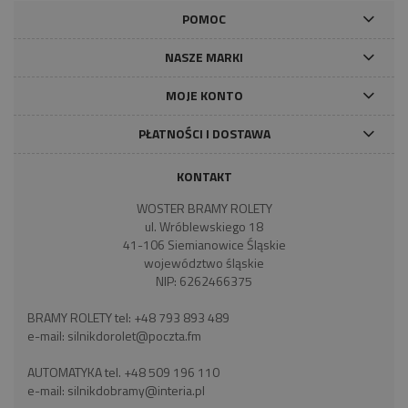
POMOC
NASZE MARKI
MOJE KONTO
PŁATNOŚCI I DOSTAWA
KONTAKT
WOSTER BRAMY ROLETY
ul. Wróblewskiego 18
41-106 Siemianowice Śląskie
województwo śląskie
NIP: 6262466375
BRAMY ROLETY tel:
+48 793 893 489
e-mail:
silnikdorolet@poczta.fm
AUTOMATYKA tel.
+48 509 196 110
e-mail:
silnikdobramy@interia.pl