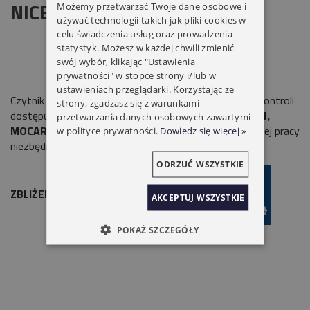
NICE
Możemy przetwarzać Twoje dane osobowe i
używać technologii takich jak pliki cookies w
celu świadczenia usług oraz prowadzenia
statystyk. Możesz w każdej chwili zmienić
swój wybór, klikając "Ustawienia
prywatności" w stopce strony i/lub w
ustawieniach przeglądarki. Korzystając ze
Czytnik kart zbliżeniowych
ETP
jest częścią systemu kontroli
strony, zgadzasz się z warunkami
dostępu
NICE.
Współpracuje z kartami
MOCARD, HSB1
,
przetwarzania danych osobowych zawartymi
MOCARDP
(z możliwością zmiany kodu). Do prawidłowej pracy
w polityce prywatności.
Dowiedz się więcej »
niezbędny jest również
dekoder MORX
.
ODRZUĆ WSZYSTKIE
ZBLIŻENIOWY CZYTNIK KART ETP NICE
AKCEPTUJ WSZYSTKIE
POKAŻ SZCZEGÓŁY