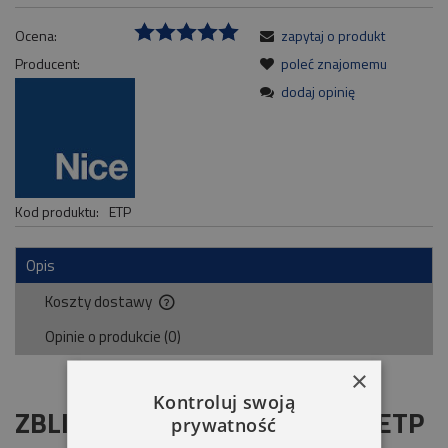
Ocena:
zapytaj o produkt
Producent:
poleć znajomemu
dodaj opinię
Kod produktu:
ETP
Opis
Koszty dostawy
Cena nie zawiera ewentualnych kosztów płatności
Opinie o produkcie (0)
×
Kontroluj swoją
ZBLIŻENIOWY CZYTNIK KART ETP
prywatność