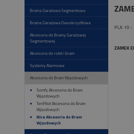
ZAME
Brama Garażowa Segmentowa
Brama Garażowa Dwuskrzydłowa
PLA 10 -
Akcesoria do Bramy Garażowej
Segmentowej
ZAMEK E
Akcesoria do rolet i bram
Systemy Alarmowe
Akcesoria do Bram Wjazdowych
Somfy Akcesoria do Bram
Wjazdowych
TenPilot Akcesoria do Bram
Wjazdowych
Nice Akcesoria do Bram
Wjazdowych