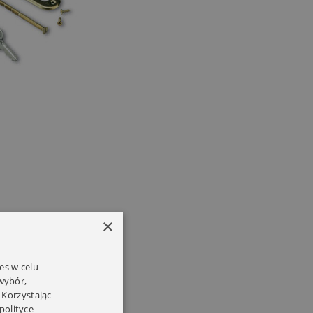
×
es w celu
 wybór,
 Korzystając
polityce