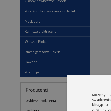
Osłony Zewnętrzne Screen
Przełączniki Klawiszowe do Rolet
Moskitiery
Karnisze elektryczne
Wieszak Blokada
Brama garażowa Galeria
Nowości
Promocje
Producenci
Możemy prze
świadczenia
Wybierz producenta
klikając "Us
ze strony, 