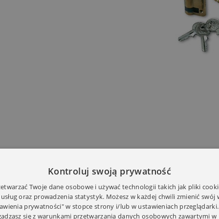
Kontroluj swoją prywatność
twarzać Twoje dane osobowe i używać technologii takich jak pliki cooki
 usług oraz prowadzenia statystyk. Możesz w każdej chwili zmienić swój
tawienia prywatności" w stopce strony i/lub w ustawieniach przeglądarki.
zgadzasz się z warunkami przetwarzania danych osobowych zawartymi w 