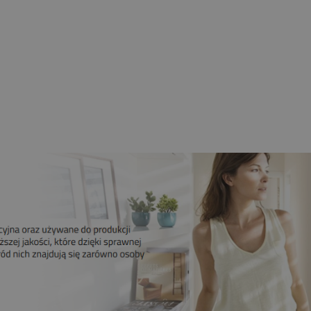
nik CAME 6NM MONDRIAN R4
bieżny Z Radiem Mechaniczne
Krańcówki
259,00 zł
209,00 zł
Do koszyka