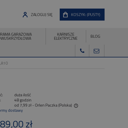
ZALOGUJ SIĘ
KOSZYK:
(PUSTY)
RAMA GARAŻOWA
KARNISZE
BLOG
DWUSKRZYDŁOWA
ELEKTRYCZNE
LA10
ć:
duża ilość
:
48 godzin
od 7,99 zł
- Orlen Paczka
(Polska)
ormy dostawy
Cena nie zawiera ewentualnych kosztów
89,00 zł
płatności