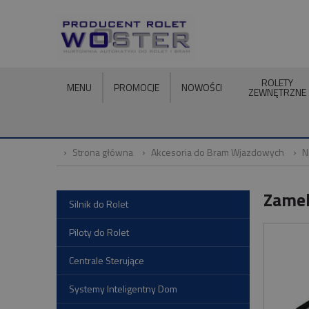
ROLETY
MENU
PROMOCJE
NOWOŚCI
ZEWNĘTRZNE
Strona główna
Akcesoria do Bram Wjazdowych
N
Zamek
Silnik do Rolet
Piloty do Rolet
Centrale Sterujące
Systemy Inteligentny Dom