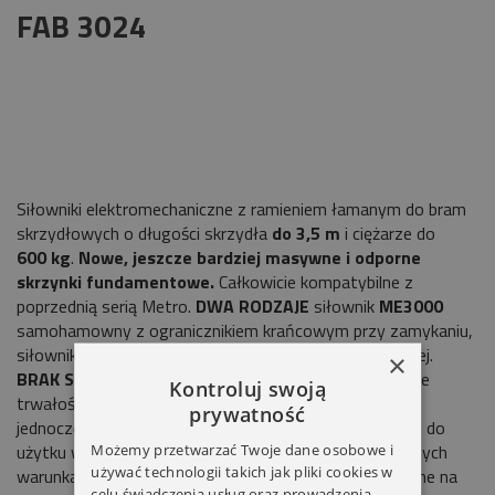
FAB 3024
Siłowniki elektromechaniczne z ramieniem łamanym do bram
skrzydłowych o długości skrzydła
do 3,5 m
i ciężarze do
600 kg
.
Nowe, jeszcze bardziej masywne i odporne
skrzynki fundamentowe.
Całkowicie kompatybilne z
poprzednią serią Metro.
DWA RODZAJE
siłownik
ME3000
samohamowny z ogranicznikiem krańcowym przy zamykaniu,
siłownik
ME3024,
z silnikiem 24 V do pracy intensywnej.
×
BRAK SPAWANIA OBUDÓW
umożliwiający zwiększenie
Kontroluj swoją
trwałości i wytrzymałości: nowe wytłaczane skrzynki
prywatność
jednoczęściowe wykonane ze stali nierdzewnej, idealne do
użytku w ekstremalnych warunkach oraz w ekstremalnych
Możemy przetwarzać Twoje dane osobowe i
używać technologii takich jak pliki cookies w
warunkach oraz w nowym wykończeniu, bardzo odporne na
celu świadczenia usług oraz prowadzenia