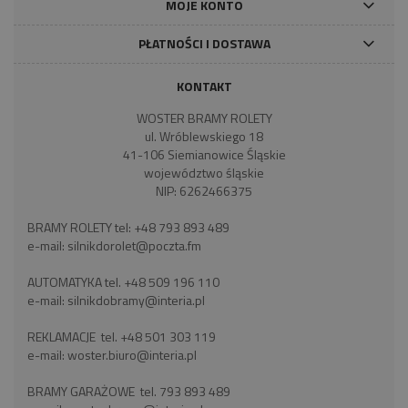
MOJE KONTO
PŁATNOŚCI I DOSTAWA
KONTAKT
WOSTER BRAMY ROLETY
ul. Wróblewskiego 18
41-106 Siemianowice Śląskie
województwo śląskie
NIP: 6262466375
BRAMY ROLETY tel:
+48 793 893 489
e-mail:
silnikdorolet@poczta.fm
AUTOMATYKA tel.
+48 509 196 110
e-mail:
silnikdobramy@interia.pl
REKLAMACJE tel.
+48 501 303 119
e-mail:
woster.biuro@interia.pl
BRAMY GARAŻOWE tel.
793 893 489