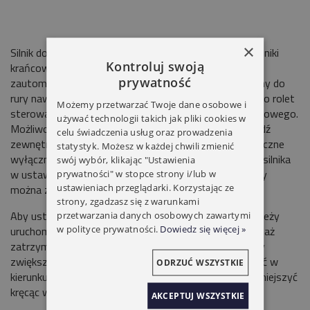
×
Silnik do rolet
Yooda 45S
posiada mechaniczne wyłączniki
Kontroluj swoją
krańcowe. Standardowy napęd pozwalający na
prywatność
zautomatyzowanie pracy rolet.
Yooda 45S
montowany do
rury nawojowej
Ø50/60mm
. Wyspecjalizowany silnik do rolet
Możemy przetwarzać Twoje dane osobowe i
sterowany przewodowo za pomocą przełącznika roletowego.
używać technologii takich jak pliki cookies w
Możliwość podłączenia przełącznika klawiszowego bądź
celu świadczenia usług oraz prowadzenia
zewnętrznego odbiornika radiowego. Posiada mechaniczne
statystyk. Możesz w każdej chwili zmienić
wyłączniki krańcowe, które pozwalają na zatrzymanie silnika
swój wybór, klikając "Ustawienia
w ustawionej pozycji rolety. Napęd dzięki szybkiej pracy
prywatności" w stopce strony i/lub w
ustawieniach przeglądarki. Korzystając ze
można zastosować do rolet wewnętrznych.
strony, zgadzasz się z warunkami
Aby ustawić dolne bądź górne położenie krańcowe, należy
przetwarzania danych osobowych zawartymi
w polityce prywatności.
Dowiedz się więcej »
uruchomić roletę w kierunku zamykania lub otwierania, aż
zatrzyma się w położeniu ustawionym fabrycznie. Aby
zwiększyć zakres należy odpowiednim pokrętłem kręcić w
ODRZUĆ WSZYSTKIE
kierunku
"+".
Jeżeli zakres jest zbyt duży należy go zmniejszyć
kręcąc w kierunku
"-".
AKCEPTUJ WSZYSTKIE