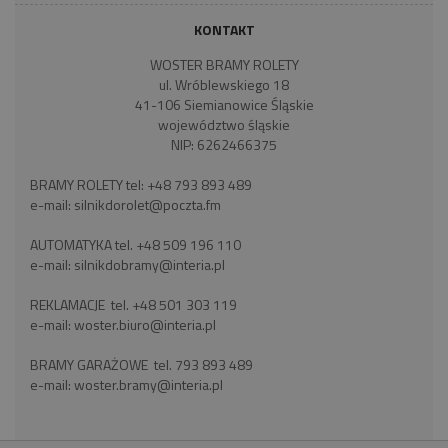
KONTAKT
WOSTER BRAMY ROLETY
ul. Wróblewskiego 18
41-106 Siemianowice Śląskie
województwo śląskie
NIP: 6262466375
BRAMY ROLETY tel:
+48 793 893 489
e-mail:
silnikdorolet@poczta.fm
AUTOMATYKA tel.
+48 509 196 110
e-mail:
silnikdobramy@interia.pl
REKLAMACJE tel.
+48 501 303 119
e-mail:
woster.biuro@interia.pl
BRAMY GARAŻOWE tel.
793 893 489
e-mail:
woster.bramy@interia.pl