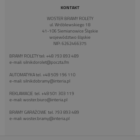
KONTAKT
WOSTER BRAMY ROLETY
ul. Wróblewskiego 18
41-106 Siemianowice Śląskie
województwo śląskie
NIP: 6262466375
BRAMY ROLETY tel:
+48 793 893 489
e-mail:
silnikdorolet@poczta.fm
AUTOMATYKA tel.
+48 509 196 110
e-mail:
silnikdobramy@interia.pl
REKLAMACJE tel.
+48 501 303 119
e-mail:
woster.biuro@interia.pl
BRAMY GARAŻOWE tel.
793 893 489
e-mail:
woster.bramy@interia.pl