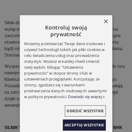
×
Silnik do rolet
Yooda seria 45 M
posiada mechaniczne
Kontroluj swoją
wyłączniki krańcowe. Standardowy napęd pozwalający na
prywatność
zautomatyzowanie pracy rolet. Udźwig
do 75kg
. Awaryjne
otwieranie pozwalające na zwinięcie lub rozwinięcie bramy
Możemy przetwarzać Twoje dane osobowe i
bądź rolety przy pomocy korby, w przypadku braku zasilania.
używać technologii takich jak pliki cookies w
Sterowanie przewodowe.
celu świadczenia usług oraz prowadzenia
statystyk. Możesz w każdej chwili zmienić
Wyspecjalizowany silnik radiowy do rolet montowany do rury
swój wybór, klikając "Ustawienia
nawojowej
Ø60.
Możliwość podłączenia przełącznika
prywatności" w stopce strony i/lub w
klawiszowego bądź zewnętrznego odbiornika radiowego.
ustawieniach przeglądarki. Korzystając ze
Posiada mechaniczne wyłączniki krańcowe, które pozwalają
strony, zgadzasz się z warunkami
przetwarzania danych osobowych zawartymi
na zatrzymanie silnika w ustawionej pozycji rolety. Napęd
w polityce prywatności.
Dowiedz się więcej »
dzięki szybkiej pracy można zastosować do rolet
wewnętrznych.
ODRZUĆ WSZYSTKIE
AKCEPTUJ WSZYSTKIE
SILNIK YOODA 45 M 50NM AWARYJNE OTWIERANIE NHK