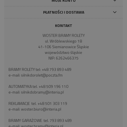
MOJE KONTO
PŁATNOŚCI I DOSTAWA
KONTAKT
WOSTER BRAMY ROLETY
ul. Wróblewskiego 18
41-106 Siemianowice Śląskie
województwo śląskie
NIP: 6262466375
BRAMY ROLETY tel:
+48 793 893 489
e-mail:
silnikdorolet@poczta.fm
AUTOMATYKA tel.
+48 509 196 110
e-mail:
silnikdobramy@interia.pl
REKLAMACJE tel.
+48 501 303 119
e-mail:
woster.biuro@interia.pl
BRAMY GARAŻOWE tel.
793 893 489
e-mail:
woster.bramy@interia.pl