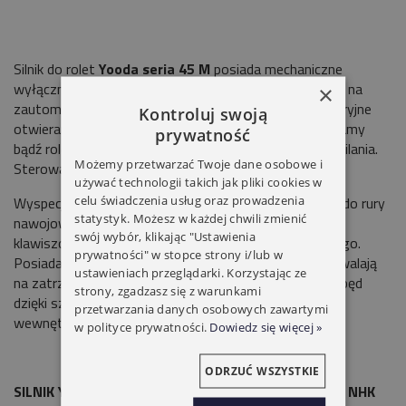
Silnik do rolet
Yooda seria 45 M
posiada mechaniczne
wyłączniki krańcowe. Standardowy napęd pozwalający na
×
zautomatyzowanie pracy rolet. Udźwig
do 55kg
. Awaryjne
Kontroluj swoją
otwieranie pozwalające na zwinięcie lub rozwinięcie bramy
prywatność
bądź rolety przy pomocy korby, w przypadku braku zasilania.
Możemy przetwarzać Twoje dane osobowe i
Sterowanie przewodowe.
używać technologii takich jak pliki cookies w
celu świadczenia usług oraz prowadzenia
Wyspecjalizowany silnik radiowy do rolet montowany do rury
statystyk. Możesz w każdej chwili zmienić
nawojowej
Ø60.
Możliwość podłączenia przełącznika
swój wybór, klikając "Ustawienia
klawiszowego bądź zewnętrznego odbiornika radiowego.
prywatności" w stopce strony i/lub w
Posiada mechaniczne wyłączniki krańcowe, które pozwalają
ustawieniach przeglądarki. Korzystając ze
na zatrzymanie silnika w ustawionej pozycji rolety. Napęd
strony, zgadzasz się z warunkami
dzięki szybkiej pracy można zastosować do rolet
przetwarzania danych osobowych zawartymi
wewnętrznych.
w polityce prywatności.
Dowiedz się więcej »
ODRZUĆ WSZYSTKIE
SILNIK YOODA 45 M 40NM AWARYJNE OTWIERANIE NHK