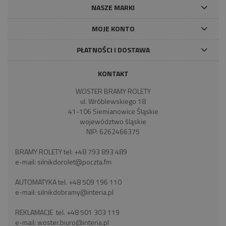
NASZE MARKI
MOJE KONTO
PŁATNOŚCI I DOSTAWA
KONTAKT
WOSTER BRAMY ROLETY
ul. Wróblewskiego 18
41-106 Siemianowice Śląskie
województwo śląskie
NIP: 6262466375
BRAMY ROLETY tel:
+48 793 893 489
e-mail:
silnikdorolet@poczta.fm
AUTOMATYKA tel.
+48 509 196 110
e-mail:
silnikdobramy@interia.pl
REKLAMACJE tel.
+48 501 303 119
e-mail:
woster.biuro@interia.pl