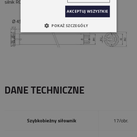
silnik ROLL 45.
AKCEPTUJ WSZYSTKIE
POKAŻ SZCZEGÓŁY
DANE TECHNICZNE
Szybkobieżny siłownik
17/obr.