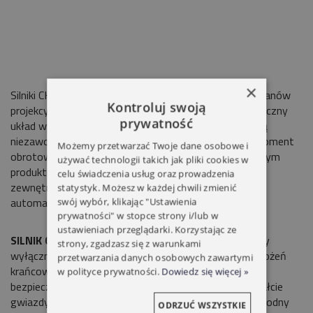
×
Silniki CHERUBINI 45 ROLL Przeznaczony do rolet,ekranów
Kontroluj swoją
projekcyjnych refreksoli i żaluzji. Progresywny, mechaniczny
prywatność
układ wyłączników krańcowych sprawia że siłowniki są
niezawodne i przygotowane do długotrwałej pracy. Moment
Możemy przetwarzać Twoje dane osobowe i
obrotowy 17obr/min. ROLL 45
-
jest wyspecjalizowanym
używać technologii takich jak pliki cookies w
produktem. Oferujemy kompleksową instalację rolet
celu świadczenia usług oraz prowadzenia
zewnętrznych i bram z 5 letnią gwarancją, w systemie
statystyk. Możesz w każdej chwili zmienić
automatyki
CHERUBINI
.
swój wybór, klikając "Ustawienia
prywatności" w stopce strony i/lub w
ustawieniach przeglądarki. Korzystając ze
SILNIK CHERUBINI ROLL 40NM/17 OBR.
Mechaniczny
strony, zgadzasz się z warunkami
wyłącznik krańcowy Niezawodna i łatwa regulacja położeń
przetwarzania danych osobowych zawartymi
krańcowych. Stabilna pozycja krańcowa. Siła i
w polityce prywatności.
Dowiedz się więcej »
bezpieczeństwo Metalowy trzpień redukcyjny w kształcie
gwiazdy zapewnia dużą niezawodność napędu. Niezawodny
ODRZUĆ WSZYSTKIE