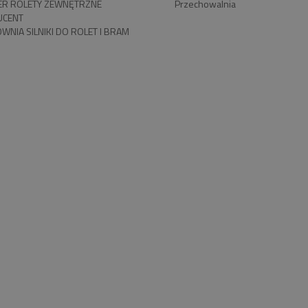
R ROLETY ZEWNĘTRZNE
Przechowalnia
UCENT
WNIA SILNIKI DO ROLET I BRAM