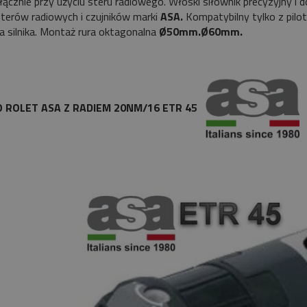
yłącznie przy użyciu steru radiowego. Włoski siłownik precyzyjny i d
sterów radiowych i czujników marki
ASA.
Kompatybilny tylko z pilot
ca silnika. Montaż rura oktagonalna
Ø50mm.Ø60mm.
DO ROLET ASA Z RADIEM 20NM/16 ETR 45