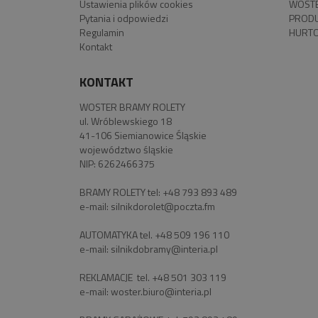
Ustawienia plików cookies
WOSTE
Pytania i odpowiedzi
PROD
Regulamin
HURTO
Kontakt
KONTAKT
WOSTER BRAMY ROLETY
ul. Wróblewskiego 18
41-106 Siemianowice Śląskie
województwo śląskie
NIP: 6262466375
BRAMY ROLETY tel:
+48 793 893 489
e-mail:
silnikdorolet@poczta.fm
AUTOMATYKA tel.
+48 509 196 110
e-mail:
silnikdobramy@interia.pl
REKLAMACJE tel.
+48 501 303 119
e-mail:
woster.biuro@interia.pl