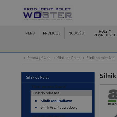
ROLETY
MENU
PROMOCJE
NOWOŚCI
ZEWNĘTRZNE
Strona główna
Silnik do Rolet
Silnik do rolet Asa
Silni
Silnik do Rolet
SIilnik do rolet Aluprof
Silnik do rolet Asa
Silnik Asa Radiowy
Silnik Asa Przewodowy
Silnik do rolet Becker