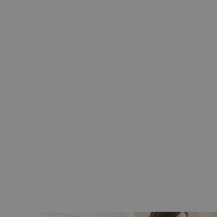
nik CAME 6NM MONDRIAN R4
bieżny Z Radiem Mechaniczne
Krańcówki
259,00 zł
209,00 zł
Do koszyka