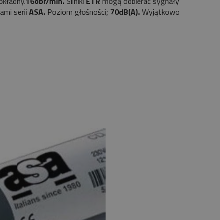
okładny.
16obr/min.
Silniki
ETR
mogą odbierać sygnały
ami serii
ASA.
Poziom głośności;
70dB(A).
Wyjątkowo