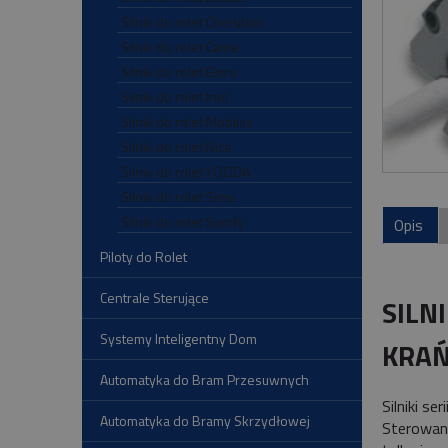
Silnik do rolet Cherubini
Silnik do rolet Came
Silnik do rolet Elero
Silnik do rolet Inel
Silnik do rolet Mobilus
Silnik do rolet Nice
Silnik do rolet YOODA
Silnik do rolet Simu
Silnik do rolet Somfy
Opis
Piloty do Rolet
Centrale Sterujące
SILN
Systemy Inteligentny Dom
KRA
Automatyka do Bram Przesuwnych
Silniki seri
Automatyka do Bramy Skrzydłowej
Sterowan