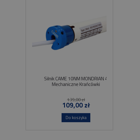
Silnik CAME 10NM MONDRIAN 4
Sil
Mechaniczne Krańcówki
Szybko
139,00 zł
109,00 zł
Do koszyka