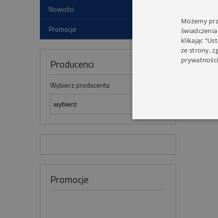
Nowości
Możemy prze
Monta
Promocje
świadczenia
klikając "Us
ze strony, 
prywatności
Producenci
Wybierz producenta
Promocje