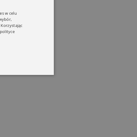
es w celu
 wybór,
 Korzystając
polityce