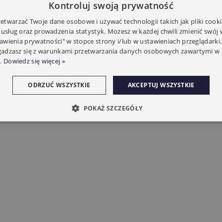
Kontroluj swoją prywatność
twarzać Twoje dane osobowe i używać technologii takich jak pliki cooki
ż rura oktagonalna:
Ø50/60mm
 usług oraz prowadzenia statystyk. Możesz w każdej chwili zmienić swój
tawienia prywatności" w stopce strony i/lub w ustawieniach przeglądarki.
zgadzasz się z warunkami przetwarzania danych osobowych zawartymi w 
.
Dowiedz się więcej »
ODRZUĆ WSZYSTKIE
AKCEPTUJ WSZYSTKIE
POKAŻ SZCZEGÓŁY