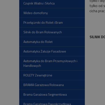
tylko i w
Czujnik Wiatru i Słońca
tylko od 
cicha pra
Wideo domofony
Przełączniki do Rolet i Bram
Silnik do Bram Rolowanych
SILNIK 
Automatyka do Rolet
Automatyka Żaluzje Fasadowe
Automatyka do Bram Przemysłowych i
Handlowych
ROLETY Zewnętrzne
BRAMA Garażowa Rolowana
Brama Garażowa Segmentowa
Brama Garażowa Dwuskrzydłowa