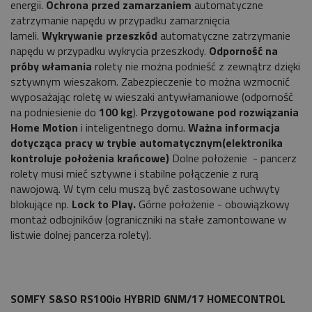
energii.
Ochrona przed zamarzaniem
automatyczne
zatrzymanie napędu w przypadku zamarznięcia
lameli.
Wykrywanie przeszkód
automatyczne zatrzymanie
napędu w przypadku wykrycia przeszkody.
Odporność na
próby włamania
rolety nie można podnieść z zewnątrz dzięki
sztywnym wieszakom. Zabezpieczenie to można wzmocnić
wyposażając roletę w wieszaki antywłamaniowe (odporność
na podniesienie do
100
kg
).
Przygotowane pod rozwiązania
Home Motion
i inteligentnego domu.
Ważna informacja
dotycząca pracy w trybie automatycznym(elektronika
kontroluje położenia krańcowe)
Dolne położenie - pancerz
rolety musi mieć sztywne i stabilne połączenie z rurą
nawojową. W tym celu muszą być zastosowane uchwyty
blokujące np.
Lock to Play.
Górne położenie - obowiązkowy
montaż odbojników (ograniczniki na stałe zamontowane w
listwie dolnej pancerza rolety).
SOMFY S&SO RS100io HYBRID 6NM/17 HOMECONTROL