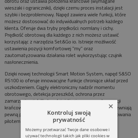
obrotu oraz ustawia położenia krańcowe (wymagane
wieszaki i ograniczniki), dzięki czemu proces instalacji jest
szybki i bezproblemowy. Napęd zawiera wiele funkcji, które
możesz dostosować do indywidualnych potrzeb każdego
klienta. Oferuje dwa tryby prędkości: normlany i cichy.
Prędkość obrotową dla każdego z nich możesz ustawić
korzystając z narzędzia Set&Go io. Istnieje możliwość
ustawienia pozycji komfortowej "my" oraz
zautomatyzowania działania rolet wykorzystując czujnik
nasłonecznienia.
Dzięki nowej technologii Smart Motion System, napęd S&SO
RS100 io oferuje innowacyjne funkcje chroniące układ przed
uszkodzeniem. Ciągły elektroniczny nadzór momentu
obrotowego, detekcja przeszkód, ochrona przez
zamarzaniem i delikatne dojeżdżanie pancerza do pozycji
×
krańcowych przedłużają żywotność instalacji oraz zapewniają
Kontroluj swoją
pewną pracę napędu w każdej sytuacji. Możliwość sterowania
prywatność
pilotem i przełącznikiem przewodowym.
Możemy przetwarzać Twoje dane osobowe i
używać technologii takich jak pliki cookies w