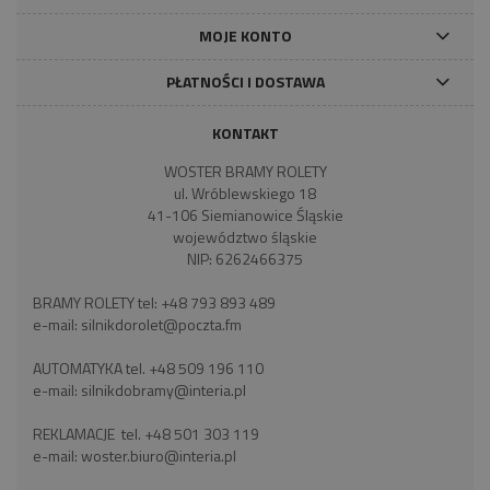
MOJE KONTO
PŁATNOŚCI I DOSTAWA
KONTAKT
WOSTER BRAMY ROLETY
ul. Wróblewskiego 18
41-106 Siemianowice Śląskie
województwo śląskie
NIP: 6262466375
BRAMY ROLETY tel:
+48 793 893 489
e-mail:
silnikdorolet@poczta.fm
AUTOMATYKA tel.
+48 509 196 110
e-mail:
silnikdobramy@interia.pl
REKLAMACJE tel.
+48 501 303 119
e-mail:
woster.biuro@interia.pl