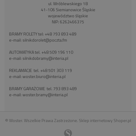
ul. Wróblewskiego 18
41-106 Siemianowice Śląskie
województwo śląskie
NIP: 6262466375
BRAMY ROLETY tel:
+48 793 893 489
e-mail:
silnikdorolet@poczta.fm
AUTOMATYKA tel.
+48 509 196 110
e-mail:
silnikdobramy@interia.pl
REKLAMACJE tel.
+48 501 303 119
e-mail:
woster.biuro@interia.pl
BRAMY GARAŻOWE tel.
793 893 489
e-mail:
woster.bramy@interia.pl
© Woster. Wszelkie Prawa Zastrzeżone.
Sklep internetowy Shoper.pl