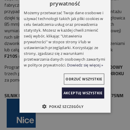
prywatność
fabrycznych. Możliwość zablokowania pamięci przed
przypadkowym wykasowaniem. Silnik jest łatwy w montażu
Możemy przetwarzać Twoje dane osobowe i
dzięki specjalnemu uchwytowi. Zredukowany wymiar ( głowica
używać technologii takich jak pliki cookies w
85 mm) umożliwia zastosowanie w skrzyniach o małych
celu świadczenia usług oraz prowadzenia
wymiarach. Dzięki technologii
Nice TTBus
(2-przewodowej)
statystyk. Możesz w każdej chwili zmienić
swój wybór, klikając "Ustawienia
ruch silnika może być sterowany za pomocą przycisku
prywatności" w stopce strony i/lub w
dzwonkowego (
KROK PO KROKU
) pojedynczymi urządzeniami
ustawieniach przeglądarki. Korzystając ze
lub całą instalacją. Możliwość podłączenia fotokomórek
strony, zgadzasz się z warunkami
F210S
oraz programatorów
0-View TT i TTP.
przetwarzania danych osobowych zawartymi
w polityce prywatności.
Dowiedz się więcej »
Programowanie nadajnika w 2 trybach Tryb
STANDARDOWY
trzech przycisków
GÓRA/STOP/DÓŁ
, Tryb
KROK PO
KROKU
za pomocą jednego przycisku. Pamięć do 30 pilotów.
ODRZUĆ WSZYSTKIE
AKCEPTUJ WSZYSTKIE
SILNIK NICE E PLUS LH 7517 RADIO AWARYJNE NHK 75NM
POKAŻ SZCZEGÓŁY