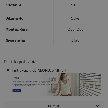
Siłowniki:
230 V
Udźwig do:
56kg
Montaż Rura:
Ø50, Ø60
Gwarancja:
5 lat
Pliki do pobrania:
Instrukcja NICE NEOPLUS MH,LH
POMOC