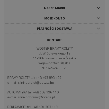
NASZE MARKI
MOJE KONTO
PŁATNOŚCI I DOSTAWA
KONTAKT
WOSTER BRAMY ROLETY
ul. Wróblewskiego 18
41-106 Siemianowice Śląskie
województwo śląskie
NIP: 6262466375
BRAMY ROLETY tel:
+48 793 893 489
e-mail:
silnikdorolet@poczta.fm
AUTOMATYKA tel.
+48 509 196 110
e-mail:
silnikdobramy@interia.pl
REKLAMACJE tel.
+48 501 303 119