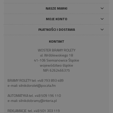
NASZE MARKI
MOJE KONTO
PŁATNOŚCI I DOSTAWA
KONTAKT
WOSTER BRAMY ROLETY
ul. Wróblewskiego 18
41-106 Siemianowice Śląskie
województwo śląskie
NIP: 6262466375
BRAMY ROLETY tel:
+48 793 893 489
e-mail:
silnikdorolet@poczta.fm
AUTOMATYKA tel.
+48 509 196 110
e-mail:
silnikdobramy@interia.pl
REKLAMACJE tel.
+48 501 303 119