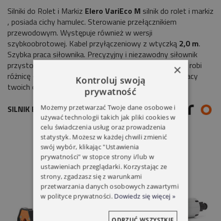
Silniki do Rolet i Markiz
Elero VariEco M
silnik do rolet i markiz
, posiada cichy hamulec. Sterowanie przełącznikiem
przewodowym. Występuje również w wersji
szybkoobrotowej. Kabel przyłączeniowy z wtyczką
2,0 m
.
Szybka praca siłownika. Precyzyjny i niezawodny siłownik
przystosowany do pracy w każdych warunkach. Jakość robi
×
różnicę - Niemiecka marka
Elero
gwarantuje sukces pracy
Kontroluj swoją
twoich osłon, na długie lata.
prywatność
Możemy przetwarzać Twoje dane osobowe i
SILNIK ELERO VARIECO M 40NM/14
używać technologii takich jak pliki cookies w
celu świadczenia usług oraz prowadzenia
statystyk. Możesz w każdej chwili zmienić
swój wybór, klikając "Ustawienia
prywatności" w stopce strony i/lub w
ustawieniach przeglądarki. Korzystając ze
strony, zgadzasz się z warunkami
przetwarzania danych osobowych zawartymi
w polityce prywatności.
Dowiedz się więcej »
ODRZUĆ WSZYSTKIE