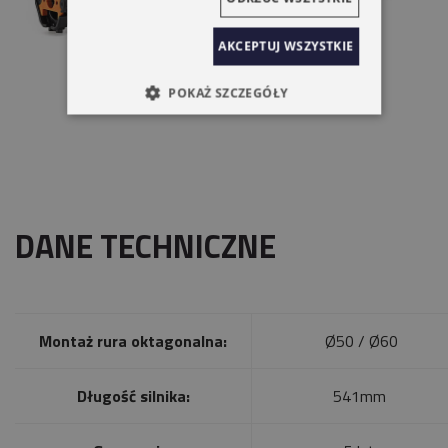
AKCEPTUJ WSZYSTKIE
POKAŻ SZCZEGÓŁY
DANE TECHNICZNE
Montaż rura oktagonalna:
Ø50 / Ø60
Długość silnika:
541mm