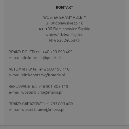
KONTAKT
WOSTER BRAMY ROLETY
ul. Wróblewskiego 18
41-106 Siemianowice Śląskie
województwo śląskie
NIP: 6262466375
BRAMY ROLETY tel:
+48 793 893 489
e-mail:
silnikdorolet@poczta.fm
AUTOMATYKA tel.
+48 509 196 110
e-mail:
silnikdobramy@interia.pl
REKLAMACJE tel.
+48 501 303 119
e-mail:
woster.biuro@interia.pl
BRAMY GARAŻOWE tel.
793 893 489
e-mail:
woster.bramy@interia.pl