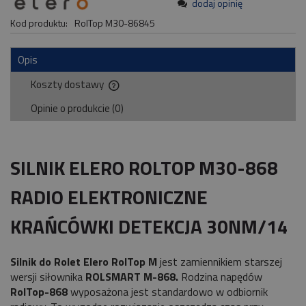
dodaj opinię
Kod produktu:
RolTop M30-86845
Opis
Koszty dostawy
Cena nie zawiera ewentualnych kosztów płatności
Opinie o produkcie (0)
SILNIK ELERO ROLTOP M30-868
RADIO ELEKTRONICZNE
KRAŃCÓWKI DETEKCJA 30NM/14
Silnik do Rolet Elero RolTop M
jest zamiennikiem starszej
wersji siłownika
ROLSMART M-868.
Rodzina napędów
RolTop-868
wyposażona jest standardowo w odbiornik