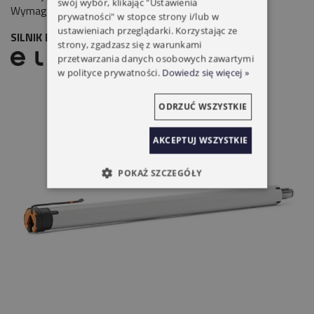
swój wybór, klikając "Ustawienia
Wymagane ograniczniki, stoper listwy dolnej.
prywatności" w stopce strony i/lub w
ustawieniach przeglądarki. Korzystając ze
SILNIK ELERO ROLTOP M30-868 30NM/14
strony, zgadzasz się z warunkami
przetwarzania danych osobowych zawartymi
w polityce prywatności.
Dowiedz się więcej »
ODRZUĆ WSZYSTKIE
AKCEPTUJ WSZYSTKIE
POKAŻ SZCZEGÓŁY