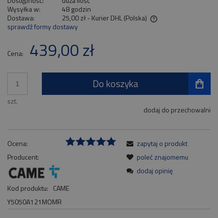
Dostępność:
duża ilość
Wysyłka w:
48 godzin
Dostawa:
25,00 zł
- Kurier DHL
(Polska)
sprawdź formy dostawy
Cena nie zawiera ewentualnych kosztów płatności
439,00 zł
Cena:
Do koszyka
szt.
dodaj do przechowalni
Ocena:
zapytaj o produkt
Producent:
poleć znajomemu
dodaj opinię
Kod produktu:
CAME
Y5050A121MOMR