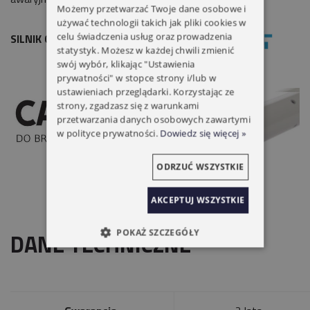
Możemy przetwarzać Twoje dane osobowe i
używać technologii takich jak pliki cookies w
celu świadczenia usług oraz prowadzenia
SILNIK CAME 50NM MODRIAN MR5
statystyk. Możesz w każdej chwili zmienić
swój wybór, klikając "Ustawienia
prywatności" w stopce strony i/lub w
ustawieniach przeglądarki. Korzystając ze
strony, zgadzasz się z warunkami
przetwarzania danych osobowych zawartymi
w polityce prywatności.
Dowiedz się więcej »
ODRZUĆ WSZYSTKIE
AKCEPTUJ WSZYSTKIE
POKAŻ SZCZEGÓŁY
DANE TECHNICZNE