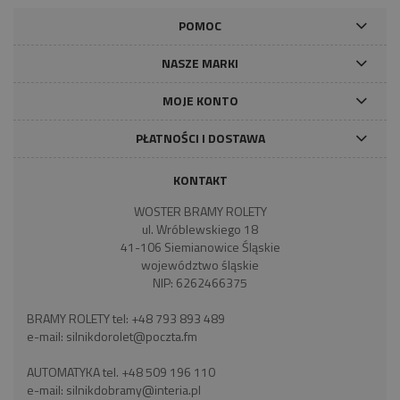
POMOC
NASZE MARKI
MOJE KONTO
PŁATNOŚCI I DOSTAWA
KONTAKT
WOSTER BRAMY ROLETY
ul. Wróblewskiego 18
41-106 Siemianowice Śląskie
województwo śląskie
NIP: 6262466375
BRAMY ROLETY tel:
+48 793 893 489
e-mail:
silnikdorolet@poczta.fm
AUTOMATYKA tel.
+48 509 196 110
e-mail:
silnikdobramy@interia.pl