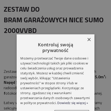
ZESTAW DO
BRAM GARAŻOWYCH NICE SUMO
2000VVBD
×
Kontroluj swoją
prywatność
Możemy przetwarzać Twoje dane osobowe i
używać technologii takich jak pliki cookies w
celu świadczenia usług oraz prowadzenia
Zestaw do automatyzacji dużych bram przemysłowych
statystyk. Możesz w każdej chwili zmienić
garażowych, sekcyjnych o powierzchni
od 25.0m² do 35.0m²:
swój wybór, klikając "Ustawienia
Napęd SUMO2000VV
, centrala sterująca
DPRO924
,
prywatności" w stopce strony i/lub w
radioodbiornik
OXIBD
, pilot 3-kanałowy
ON3EBD,
ustawieniach przeglądarki. Korzystając ze
f
otokomórki
EPM.
Idealnie nadaje się do pracy intensywnej.
strony, zgadzasz się z warunkami
przetwarzania danych osobowych zawartymi
Łatwy w instalacji, mocowany bezpośrednio na wale bramy
w polityce prywatności.
Dowiedz się więcej »
sekcyjnej o wymiarach
25,4 mm
(montaż przy rozmiarach