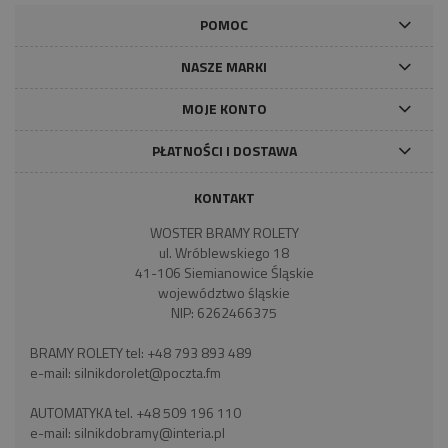
POMOC
NASZE MARKI
MOJE KONTO
PŁATNOŚCI I DOSTAWA
KONTAKT
WOSTER BRAMY ROLETY
ul. Wróblewskiego 18
41-106 Siemianowice Śląskie
województwo śląskie
NIP: 6262466375
BRAMY ROLETY tel:
+48 793 893 489
e-mail:
silnikdorolet@poczta.fm
AUTOMATYKA tel.
+48 509 196 110
e-mail:
silnikdobramy@interia.pl