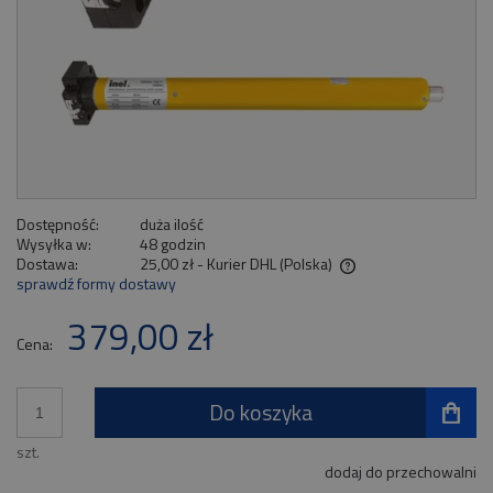
Dostępność:
duża ilość
Wysyłka w:
48 godzin
Dostawa:
25,00 zł
- Kurier DHL
(Polska)
sprawdź formy dostawy
Cena nie zawiera ewentualnych kosztów płatności
379,00 zł
Cena:
Do koszyka
szt.
dodaj do przechowalni