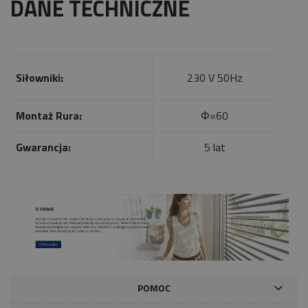
DANE TECHNICZNE
Siłowniki:
230 V 50Hz
Montaż Rura:
Φ=60
Gwarancja:
5 lat
POMOC