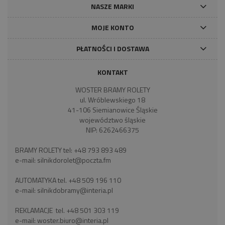
NASZE MARKI
MOJE KONTO
PŁATNOŚCI I DOSTAWA
KONTAKT
WOSTER BRAMY ROLETY
ul. Wróblewskiego 18
41-106 Siemianowice Śląskie
województwo śląskie
NIP: 6262466375
BRAMY ROLETY tel:
+48 793 893 489
e-mail:
silnikdorolet@poczta.fm
AUTOMATYKA tel.
+48 509 196 110
e-mail:
silnikdobramy@interia.pl
REKLAMACJE tel.
+48 501 303 119
e-mail:
woster.biuro@interia.pl