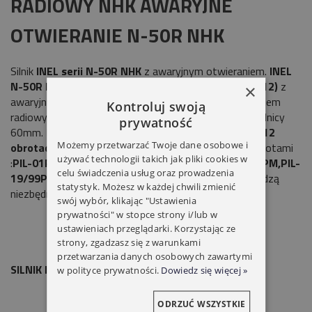
RADIOWY NHK AWARYJNE
OTWIERANIE N-50R NHK
Silnik
INEL serii N-50R NHK
z awaryjnym otwieraniem.
INEL
N-50R
NHK
Silnik rurowy
50Nm 230V (YYGL45R-50/12)
z
×
awaryjnym otwieraniem oraz wbudowanym sterownikiem
Kontroluj swoją
radiowym. Przystosowany do rury oktagonalnej o średnicy
prywatność
60mm. Moment obrotowy silnika wynosi
50Nm przy 12
Możemy przetwarzać Twoje dane osobowe i
obrotach
na minutę. Współpracuje z następującymi pilotami
używać technologii takich jak pliki cookies w
:
PIL-01PT, PIL-01/04NS,PIL-09HT,PIL-01/05/09/19PM,PIL-
celu świadczenia usług oraz prowadzenia
19/99PMT,PIL-05/09/19DL.
W skład kompletu wchodzą
statystyk. Możesz w każdej chwili zmienić
niezbędne akcesoria.
swój wybór, klikając "Ustawienia
prywatności" w stopce strony i/lub w
ustawieniach przeglądarki. Korzystając ze
strony, zgadzasz się z warunkami
przetwarzania danych osobowych zawartymi
SILNIK INEL YYGL45R 50/12
w polityce prywatności.
Dowiedz się więcej »
ODRZUĆ WSZYSTKIE