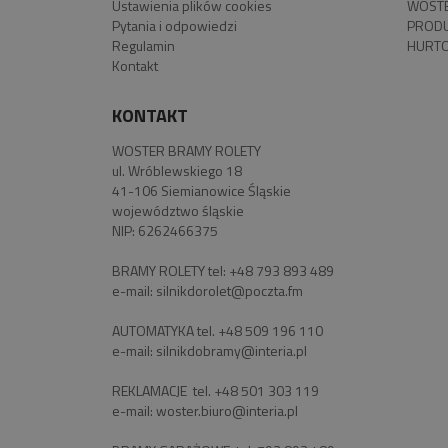
Ustawienia plików cookies
WOSTE
Pytania i odpowiedzi
PROD
Regulamin
HURTO
Kontakt
KONTAKT
WOSTER BRAMY ROLETY
ul. Wróblewskiego 18
41-106 Siemianowice Śląskie
województwo śląskie
NIP: 6262466375
BRAMY ROLETY tel:
+48 793 893 489
e-mail:
silnikdorolet@poczta.fm
AUTOMATYKA tel.
+48 509 196 110
e-mail:
silnikdobramy@interia.pl
REKLAMACJE tel.
+48 501 303 119
e-mail:
woster.biuro@interia.pl