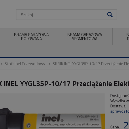
BRAMA GARAŻOWA
BRAMA GARAŻOWA
B
ROLOWANA
SEGMENTOWA
Silnik Inel Przewodowy
SILNIK INEL YYGL35P-10/17 Przeciążenie El
K INEL YYGL35P-10/17 Przeciążenie Elek
Dostępnoś
Wysyłka w
Dostawa:
sprawdź f
2
Cena: