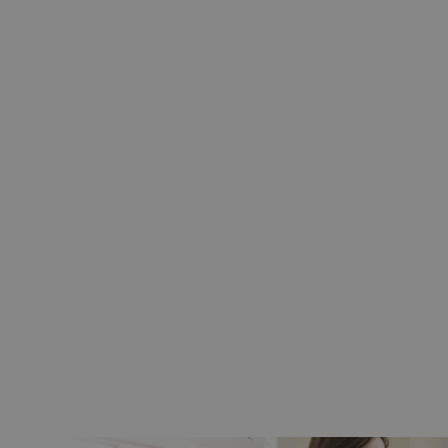
nik CAME 6NM MONDRIAN R4
bieżny Z Radiem Mechaniczne
Krańcówki
259,00 zł
209,00 zł
Do koszyka