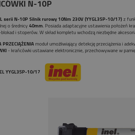
CÓWKI N-10P
NEL serii N-10P Silnik rurowy 10Nm 230V (YYGL35P-10/17)
z funk
nej o średnicy
40mm
. Posiada adaptacyjne ustawienia położeń 
blokad i stoperów. W skład kompletu wchodzą niezbędne akcesori
A PRZECIĄŻENIA
moduł umożliwiający detekcję przeciążenia i adek
WKI
- krańcówki ustawiane elektronicznie, przechowywane w pamięc
INEL YYGL35P-10/17