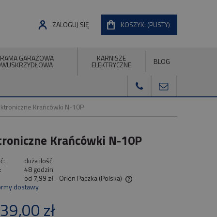
ZALOGUJ SIĘ
KOSZYK:
(PUSTY)
RAMA GARAŻOWA
KARNISZE
BLOG
DWUSKRZYDŁOWA
ELEKTRYCZNE
ektroniczne Krańcówki N-10P
troniczne Krańcówki N-10P
ć:
duża ilość
:
48 godzin
od 7,99 zł
- Orlen Paczka
(Polska)
ormy dostawy
Cena nie zawiera ewentualnych kosztów
39,00 zł
płatności