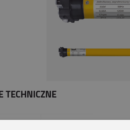
E TECHNICZNE
i:
230 V 50Hz