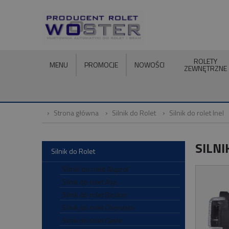
ROLETY
MENU
PROMOCJE
NOWOŚCI
ZEWNĘTRZNE
Strona główna
Silnik do Rolet
Silnik do rolet Inel
SILNI
Silnik do Rolet
SIilnik do rolet Aluprof
Silnik do rolet Asa
Silnik do rolet Becker
Silnik do rolet Cherubini
Silnik do rolet Came