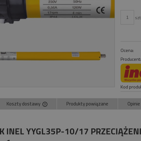
szt
Ocena:
Producent
Kod produk
Koszty dostawy
Produkty powiązane
Opinie
Cena nie zawiera ewentualnych kosztów
płatności
IK INEL YYGL35P-10/17 PRZECIĄŻE