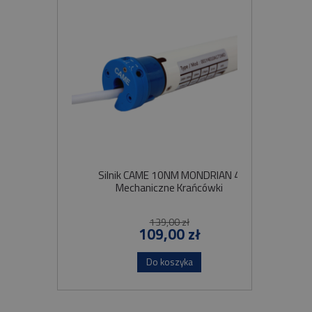
Silnik CAME 10NM MONDRIAN 4
Sil
Mechaniczne Krańcówki
Szybko
139,00 zł
109,00 zł
Do koszyka