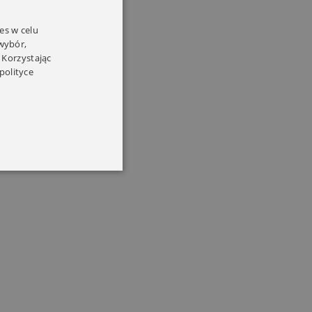
es w celu
 wybór,
 Korzystając
polityce