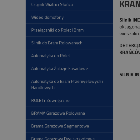
KRAŃ
Czujnik Wiatru i Słońca
Wideo domofony
Silnik I
oktagonal
Przełączniki do Rolet i Bram
wieszako-
Silnik do Bram Rolowanych
DETEKCJ
KRAŃCÓ
Automatyka do Rolet
Automatyka Żaluzje Fasadowe
SILNIK 
Automatyka do Bram Przemysłowych i
Handlowych
ROLETY Zewnętrzne
BRAMA Garażowa Rolowana
Brama Garażowa Segmentowa
Brama Garażowa Dwuskrzydłowa