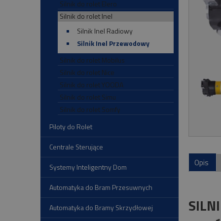
Silnik do rolet Elero
Silnik do rolet Inel
Silnik Inel Radiowy
Silnik Inel Przewodowy
Silnik do rolet Mobilus
Silnik do rolet Nice
Silnik do rolet YOODA
Silnik do rolet Simu
Silnik do rolet Somfy
Piloty do Rolet
Centrale Sterujące
Opis
Systemy Inteligentny Dom
Automatyka do Bram Przesuwnych
SILN
Automatyka do Bramy Skrzydłowej