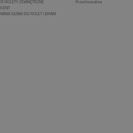
R ROLETY ZEWNĘTRZNE
Przechowalnia
UCENT
WNIA SILNIKI DO ROLET I BRAM