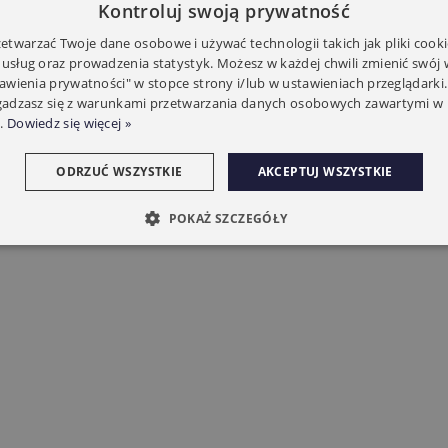
Kontroluj swoją prywatność
Rura:
Φ=40mm
twarzać Twoje dane osobowe i używać technologii takich jak pliki cooki
 usług oraz prowadzenia statystyk. Możesz w każdej chwili zmienić swój
ja:
5 lat
tawienia prywatności" w stopce strony i/lub w ustawieniach przeglądarki.
zgadzasz się z warunkami przetwarzania danych osobowych zawartymi w 
.
Dowiedz się więcej »
 pobrania:
ODRZUĆ WSZYSTKIE
AKCEPTUJ WSZYSTKIE
rukcja Silnika INEL N10P
POKAŻ SZCZEGÓŁY