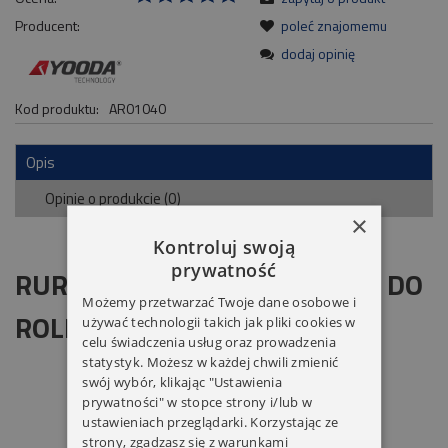
Producent:
poleć znajomemu
dodaj opinię
Kod produktu:
AR01040
Opis
Opinie o produkcie (0)
×
Kontroluj swoją
prywatność
RURA ALUMINIOWA OKRĄGŁA DO
Możemy przetwarzać Twoje dane osobowe i
ROLET MATERIAŁOWYCH Ø40
używać technologii takich jak pliki cookies w
celu świadczenia usług oraz prowadzenia
statystyk. Możesz w każdej chwili zmienić
swój wybór, klikając "Ustawienia
prywatności" w stopce strony i/lub w
ustawieniach przeglądarki. Korzystając ze
strony, zgadzasz się z warunkami