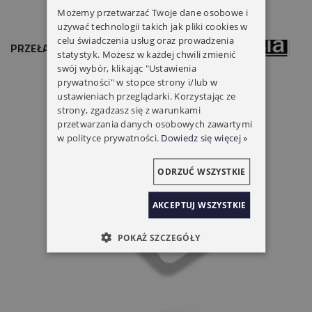
Możemy przetwarzać Twoje dane osobowe i
używać technologii takich jak pliki cookies w
celu świadczenia usług oraz prowadzenia
PRZEŁĄCZNIK ROLET I BRAM EC42
statystyk. Możesz w każdej chwili zmienić
swój wybór, klikając "Ustawienia
prywatności" w stopce strony i/lub w
ustawieniach przeglądarki. Korzystając ze
strony, zgadzasz się z warunkami
przetwarzania danych osobowych zawartymi
w polityce prywatności.
Dowiedz się więcej »
ODRZUĆ WSZYSTKIE
AKCEPTUJ WSZYSTKIE
POKAŻ SZCZEGÓŁY