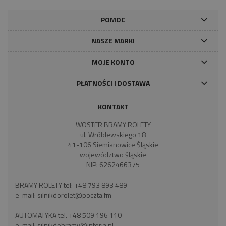
POMOC
NASZE MARKI
MOJE KONTO
PŁATNOŚCI I DOSTAWA
KONTAKT
WOSTER BRAMY ROLETY
ul. Wróblewskiego 18
41-106 Siemianowice Śląskie
województwo śląskie
NIP: 6262466375
BRAMY ROLETY tel:
+48 793 893 489
e-mail:
silnikdorolet@poczta.fm
AUTOMATYKA tel.
+48 509 196 110
e-mail:
silnikdobramy@interia.pl