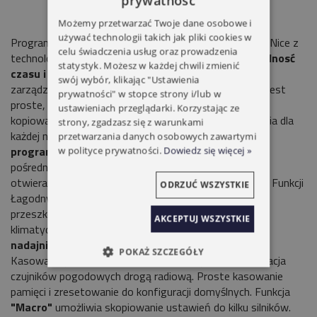
prywatność
Możemy przetwarzać Twoje dane osobowe i
używać technologii takich jak pliki cookies w
Programator przenośny
TTPRO
dla silników rurowych Nice z
celu świadczenia usług oraz prowadzenia
technologią
TTBus
lub wejściami na przyciski.
Oszczędnosć
statystyk. Możesz w każdej chwili zmienić
czasu i niezrównana precyzja
- TTPRO upraszcza
swój wybór, klikając "Ustawienia
zarządzanie systemami żaluzji i rolet: programowanie jest
prywatności" w stopce strony i/lub w
proste, dzięki zapamiętywaniu ustawień, a następnie
ustawieniach przeglądarki. Korzystając ze
kopiowaniu ich bez powtarzania operacji programowania dla
strony, zgadzasz się z warunkami
każdej nowej automatyki.
Proste i natychmiastowe
przetwarzania danych osobowych zawartymi
programowanie
Elektronicznych krańcówek. Położeń
w polityce prywatności.
Dowiedz się więcej »
pośrednich. Prędkości obrotowej silnika. Czasu trwania
otwierania i zamykania. Konfiguracji wejść na przyciski. Funkcji
ODRZUĆ WSZYSTKIE
Łagodny Start i Łagodny
Stop.
Funkcji wykrywania
przeszków. Adresu każdego silnika. Czujników
AKCEPTUJ WSZYSTKIE
klimatycznych.
Proste zarządzanie
nadajnikami
Natychmiastowa aktywacja nadajnika.
POKAŻ SZCZEGÓŁY
Kasowanie jednego lub wszystkich nadajników. Aktywacja
czujników pogodowych drogą radiową. Proste kasowanie
pamięci i zresetowanie do konfiguracji domyślnych. Funkcja
"Macro"
umożliwia skopiowanie ustawień do kilku silników.