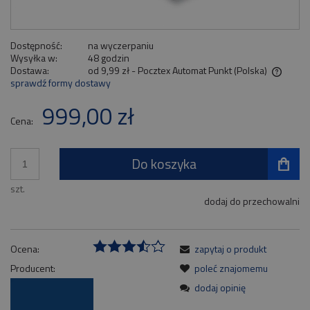
Dostępność:
na wyczerpaniu
Wysyłka w:
48 godzin
Dostawa:
od 9,99 zł
- Pocztex Automat Punkt
(Polska)
sprawdź formy dostawy
Cena nie zawiera ewentualnych kosztów płatności
999,00 zł
Cena:
Do koszyka
szt.
dodaj do przechowalni
Ocena:
zapytaj o produkt
Producent:
poleć znajomemu
dodaj opinię