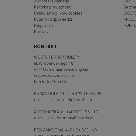
Zwroty i reklamacje
WOSTE
Polityka prywatności
Segme
Ustawienia plików cookies
WOSTE
Pytania i odpowiedzi
PROD
Regulamin
HURTO
Kontakt
KONTAKT
WOSTER BRAMY ROLETY
ul. Wróblewskiego 18
41-106 Siemianowice Śląskie
województwo śląskie
NIP: 6262466375
BRAMY ROLETY tel:
+48 793 893 489
e-mail:
silnikdorolet@poczta.fm
AUTOMATYKA tel.
+48 509 196 110
e-mail:
silnikdobramy@interia.pl
REKLAMACJE tel.
+48 501 303 119
e-mail:
woster.biuro@interia.pl