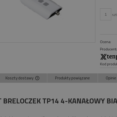
szt
Ocena:
Producent
Kod produk
Koszty dostawy
Produkty powiązane
Opinie
Cena nie zawiera ewentualnych kosztów
płatności
T BRELOCZEK TP14 4-KANAŁOWY BIA