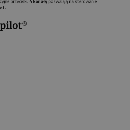
yjne przyciski.
4 kanały
pozwalają na sterowanie
ot.