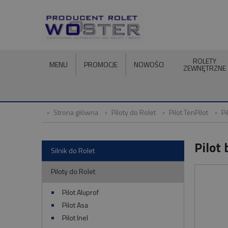
ROLETY
MENU
PROMOCJE
NOWOŚCI
ZEWNĘTRZNE
Strona główna
Piloty do Rolet
Pilot TenPilot
Pi
Pilot
Silnik do Rolet
Piloty do Rolet
Pilot Aluprof
Pilot Asa
Pilot Inel