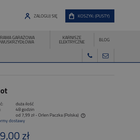
ZALOGUJ SIĘ
KOSZYK:
(PUSTY)
RAMA GARAŻOWA
KARNISZE
BLOG
DWUSKRZYDŁOWA
ELEKTRYCZNE
lot
ć:
duża ilość
:
48 godzin
od 7,99 zł
- Orlen Paczka
(Polska)
ormy dostawy
Cena nie zawiera ewentualnych kosztów
9,00 zł
płatności