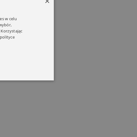
×
es w celu
 wybór,
 Korzystając
polityce