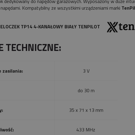
lok dedykowany do napędów garażowych. Wyposażony w duże intuic
napędami. Kompatybilny ze wszystkimi urządzeniami marki
TenPil
RELOCZEK TP14 4-KANAŁOWY BIAŁY TENPILOT
E TECHNICZNE:
 zasilania:
3 V
do 30 m
y:
35 x 71 x 13 mm
liwość:
433 MHz