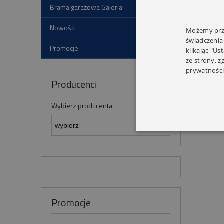
Brama garażowa Galeria
Nowości
Możemy prze
świadczenia
Promocje
klikając "Us
ze strony, 
prywatności
Producenci
Wybierz producenta
Promocje