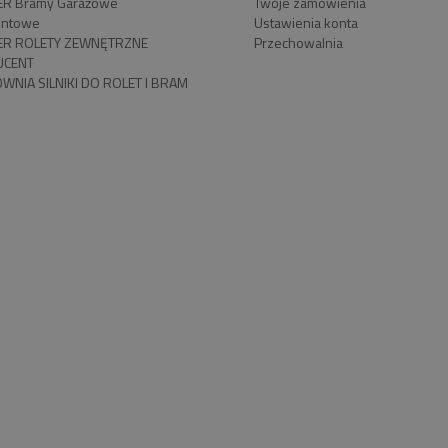
R Bramy Garażowe
Twoje zamówienia
ntowe
Ustawienia konta
R ROLETY ZEWNĘTRZNE
Przechowalnia
UCENT
WNIA SILNIKI DO ROLET I BRAM