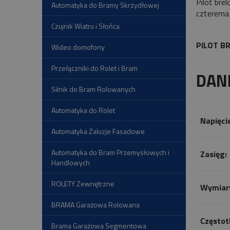
Pilot bre
Automatyka do Bramy Skrzydłowej
czterema 
Czujnik Wiatru i Słońca
PILOT B
Wideo domofony
Przełączniki do Rolet i Bram
DAN
Silnik do Bram Rolowanych
Automatyka do Rolet
Napięcie
Automatyka Żaluzje Fasadowe
Automatyka do Bram Przemysłowych i
Zasięg:
Handlowych
ROLETY Zewnętrzne
Wymiar
BRAMA Garażowa Rolowana
Częstot
Brama Garażowa Segmentowa