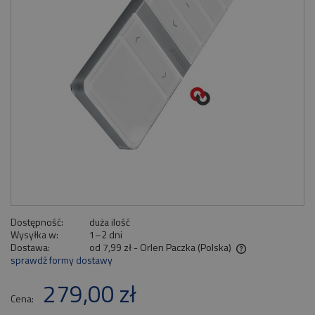
Dostępność:
duża ilość
Wysyłka w:
1–2 dni
Dostawa:
od 7,99 zł
- Orlen Paczka
(Polska)
sprawdź formy dostawy
Cena nie zawiera ewentualnych kosztów płatności
279,00 zł
Cena: