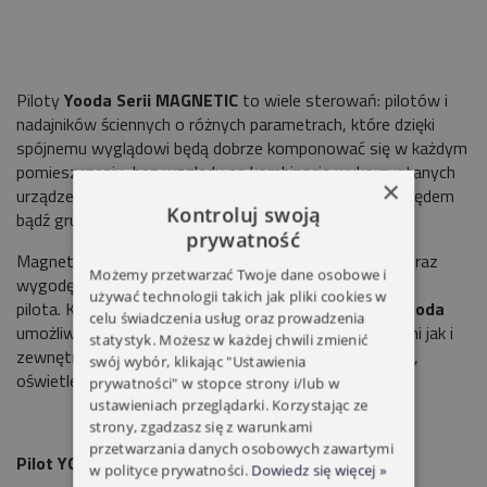
Piloty
Yooda Serii MAGNETIC
to wiele sterowań: pilotów i
nadajników ściennych o różnych parametrach, które dzięki
spójnemu wyglądowi będą dobrze komponować się w każdym
pomieszczeniu ,bez względu na kombinację wykorzystanych
×
urządzeń.
1-kanał
pozwala na sterowanie jednym napędem
Kontroluj swoją
bądź grupą
do 20 napędów.
prywatność
Magnetyczny uchwyt zapewnia nowoczesny wygląd oraz
Możemy przetwarzać Twoje dane osobowe i
wygodę obsługi przy podnoszeniu i odkładaniu
używać technologii takich jak pliki cookies w
pilota. Kompatybilność ze wszystkimi urządzeniami
Yooda
celu świadczenia usług oraz prowadzenia
umożliwia sterowanie zarówno roletami wewnętrznymi jak i
statystyk. Możesz w każdej chwili zmienić
zewnętrznymi, a także firanami, zasłonami, markizami,
swój wybór, klikając "Ustawienia
oświetleniem.
prywatności" w stopce strony i/lub w
ustawieniach przeglądarki. Korzystając ze
strony, zgadzasz się z warunkami
przetwarzania danych osobowych zawartymi
Pilot YOODA MAGNETIC 1-KANAŁOWY
w polityce prywatności.
Dowiedz się więcej »