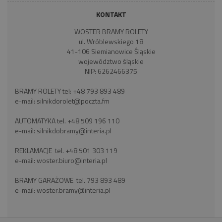
KONTAKT
WOSTER BRAMY ROLETY
ul. Wróblewskiego 18
41-106 Siemianowice Śląskie
województwo śląskie
NIP: 6262466375
BRAMY ROLETY tel:
+48 793 893 489
e-mail:
silnikdorolet@poczta.fm
AUTOMATYKA tel.
+48 509 196 110
e-mail:
silnikdobramy@interia.pl
REKLAMACJE tel.
+48 501 303 119
e-mail:
woster.biuro@interia.pl
BRAMY GARAŻOWE tel.
793 893 489
e-mail:
woster.bramy@interia.pl