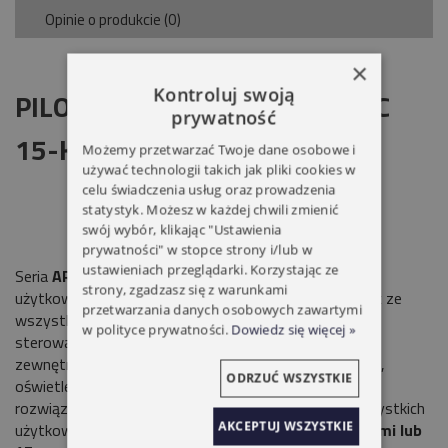
Opinie o produkcie (0)
×
Kontroluj swoją
PILOT YOODA DC 313 ARTISTIC
prywatność
15-KANAŁOWY BIAŁY
Możemy przetwarzać Twoje dane osobowe i
używać technologii takich jak pliki cookies w
celu świadczenia usług oraz prowadzenia
statystyk. Możesz w każdej chwili zmienić
swój wybór, klikając "Ustawienia
prywatności" w stopce strony i/lub w
ustawieniach przeglądarki. Korzystając ze
Seria
ARTISTIC
to awangardowy design, komfort
strony, zgadzasz się z warunkami
użytkowania oraz estetyka w jednym. Kompatybilność ze
przetwarzania danych osobowych zawartymi
wszystkimi urządzeniami naszych marek umożliwia
w polityce prywatności.
Dowiedz się więcej »
sterowanie zarówno roletami wewnętrznymi jak i
zewnętrznymi, a także firanami, zasłonami, markizami,
ODRZUĆ WSZYSTKIE
oświetleniem itd. Nowoczesny
Desing
i nowatorskie
rozwiązania zapewniają Komfortowy produkt dla wszystkich
AKCEPTUJ WSZYSTKIE
użytkowników w twoim domu. Sterowanie
15 kanałami lub