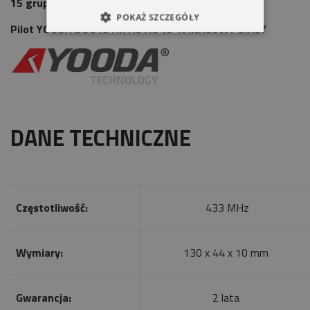
15 grupami rolet.
POKAŻ SZCZEGÓŁY
Pilot YOODA DC 313 ARTISTIC 15-KANAŁOWY BIAŁY
DANE TECHNICZNE
Częstotliwość:
433 MHz
Wymiary:
130 x 44 x 10 mm
Gwarancja:
2 lata