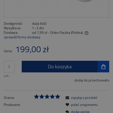
Dostępność:
duża ilość
Wysyłka w:
1–2 dni
Dostawa:
od 7,99 zł
- Orlen Paczka
(Polska)
sprawdź formy dostawy
Cena nie zawiera ewentualnych kosztów płatności
199,00 zł
Cena:
Do koszyka
szt.
dodaj do przechowalni
Ocena:
zapytaj o produkt
Producent:
poleć znajomemu
dodaj opinię