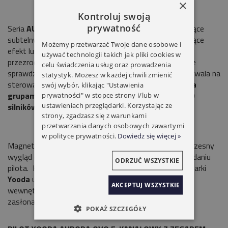
×
Kontroluj swoją
prywatność
Seria
AURORA OVO
to piloty przenośne charakteryzujące
subtelnymi eleganckim wyglądem. Aluminiowe boki dające
Możemy przetwarzać Twoje dane osobowe i
efekt lustra i zaokrąglona góra pilotów w połączeniu z
używać technologii takich jak pliki cookies w
przezroczystym uchwytem sprawiają, że piloty idealnie
celu świadczenia usług oraz prowadzenia
sprawdzą się w stylowych wnętrzach. 5-
kanałów
pozwala na
statystyk. Możesz w każdej chwili zmienić
sterowanie
piętnastoma napędami lub piętnastoma
swój wybór, klikając "Ustawienia
grupami do 20 napędów każda, co daje łącznie 300
prywatności" w stopce strony i/lub w
ustawieniach przeglądarki. Korzystając ze
silników.
strony, zgadzasz się z warunkami
przetwarzania danych osobowych zawartymi
w polityce prywatności.
Dowiedz się więcej »
Magnetyczny, przezroczysty uchwyt zapewnia nowoczesny
wygląd oraz wygodę obsługi przy podnoszeniu i odkładaniu
ODRZUĆ WSZYSTKIE
pilota. Kompatybilność ze wszystkimi urządzeniami marki
Yooda
umożliwia sterowanie zarówno roletami
AKCEPTUJ WSZYSTKIE
wewnętrznymi jak i zewnętrznymi, a także firanami,
zasłonami, markizami, oświetleniem itd.
POKAŻ SZCZEGÓŁY