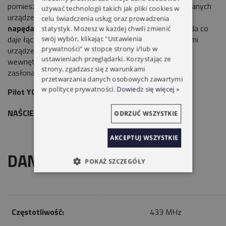
pomieszczeniu, bez względu na kombinację wykorzystanych
używać technologii takich jak pliki cookies w
urządzeń.
2 kanały
pozwalają na sterowanie
dwoma
celu świadczenia usług oraz prowadzenia
napędami lub dwiema grupami do 20 napędów
każda co
statystyk. Możesz w każdej chwili zmienić
daje łącznie
40 silników
.
Kompatybilność ze wszystkimi
swój wybór, klikając "Ustawienia
prywatności" w stopce strony i/lub w
urządzeniami
Yooda
umożliwia sterowanie roletami
ustawieniach przeglądarki. Korzystając ze
wewnętrznymi jak i zewnętrznymi, a także firanami,
strony, zgadzasz się z warunkami
zasłonami, markizami, oświetleniem itd.
przetwarzania danych osobowych zawartymi
w polityce prywatności.
Dowiedz się więcej »
Pilot YOODA MAGNETIC DELUXE 2-KANAŁOWY
NAŚCIENNY
ODRZUĆ WSZYSTKIE
AKCEPTUJ WSZYSTKIE
DANE TECHNICZNE
POKAŻ SZCZEGÓŁY
Częstotliwość:
433 MHz