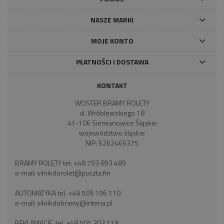
NASZE MARKI
MOJE KONTO
PŁATNOŚCI I DOSTAWA
KONTAKT
WOSTER BRAMY ROLETY
ul. Wróblewskiego 18
41-106 Siemianowice Śląskie
województwo śląskie
NIP: 6262466375
BRAMY ROLETY tel:
+48 793 893 489
e-mail:
silnikdorolet@poczta.fm
AUTOMATYKA tel.
+48 509 196 110
e-mail:
silnikdobramy@interia.pl
REKLAMACJE tel.
+48 501 303 119