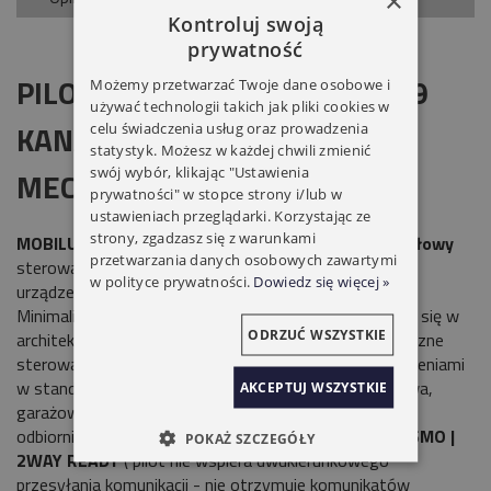
×
Kontroluj swoją
prywatność
PILOT MOBILUS COSMO HM 99
Możemy przetwarzać Twoje dane osobowe i
używać technologii takich jak pliki cookies w
KANAŁÓW KLAWIATURA
celu świadczenia usług oraz prowadzenia
statystyk. Możesz w każdej chwili zmienić
swój wybór, klikając "Ustawienia
MECHANICZNA
prywatności" w stopce strony i/lub w
ustawieniach przeglądarki. Korzystając ze
strony, zgadzasz się z warunkami
MOBILUS COSMO | HM1
to nowoczesny pilot
1-kanałowy
przetwarzania danych osobowych zawartymi
sterowany klasycznymi przyciskami, współpracujący z
w polityce prywatności.
Dowiedz się więcej »
urządzeniami w standardzie komunikacji
COSMO
.
Minimalistyczna stylistyka sprawia, że idealnie wpisuje się w
ODRZUĆ WSZYSTKIE
architekturę nowoczesnych domów i mieszkań. Klasyczne
sterowanie za pomocą przycisków. Sterowanie urządzeniami
w standardzie komunikacji
COSMO
np.: brama wjazdowa,
AKCEPTUJ WSZYSTKIE
garażowa, roleta, markiz, oświetlenie, elektrozawory,
odbiorniki elektrycznych typu
ON / OFF. COSMO / COSMO |
POKAŻ SZCZEGÓŁY
2WAY READY
( pilot nie wspiera dwukierunkowego
przesyłania komunikacji - nie otrzymuje komunikatów