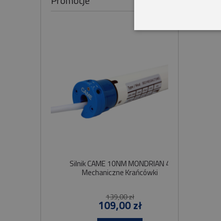
Promocje
Silnik CAME 10NM MONDRIAN 4
Sil
Mechaniczne Krańcówki
Szybko
139,00 zł
109,00 zł