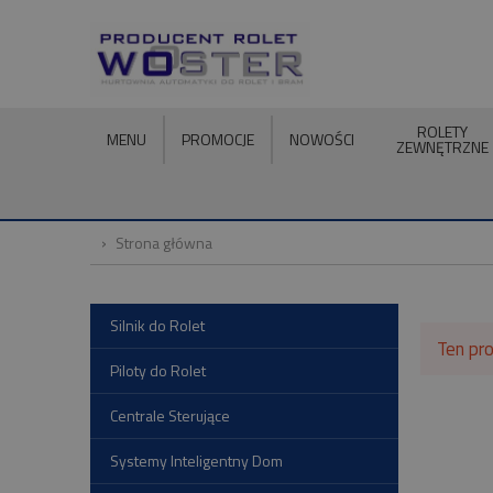
ROLETY
MENU
PROMOCJE
NOWOŚCI
ZEWNĘTRZNE
Strona główna
Silnik do Rolet
Ten pro
Piloty do Rolet
Centrale Sterujące
Systemy Inteligentny Dom