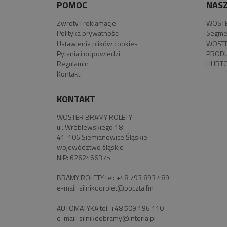
POMOC
NASZ
Zwroty i reklamacje
WOSTE
Polityka prywatności
Segme
Ustawienia plików cookies
WOSTE
Pytania i odpowiedzi
PROD
Regulamin
HURTO
Kontakt
KONTAKT
WOSTER BRAMY ROLETY
ul. Wróblewskiego 18
41-106 Siemianowice Śląskie
województwo śląskie
NIP: 6262466375
BRAMY ROLETY tel:
+48 793 893 489
e-mail:
silnikdorolet@poczta.fm
AUTOMATYKA tel.
+48 509 196 110
e-mail:
silnikdobramy@interia.pl