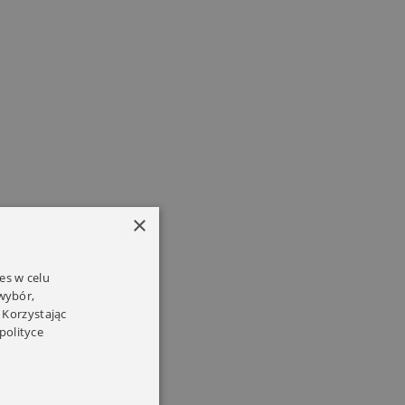
×
es w celu
 wybór,
 Korzystając
polityce