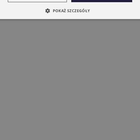
POKAŻ SZCZEGÓŁY
nik CAME 6NM MONDRIAN R4
bieżny Z Radiem Mechaniczne
Krańcówki
259,00 zł
209,00 zł