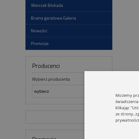
Wieszak Blokada
Brama garażowa Galeria
Nowości
Promocje
Producenci
Wybierz producenta
Możemy prze
świadczenia
klikając "Us
ze strony, 
prywatności