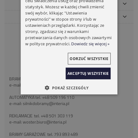
celu świadczenia usług oraz prowadzenia
MOJE KONTO
statystyk. Możesz w każdej chwili zmienić
swój wybór, klikając "Ustawienia
PŁATNOŚCI I DOSTAWA
prywatności" w stopce strony i/lub w
ustawieniach przeglądarki. Korzystając ze
KONTAKT
strony, zgadzasz się z warunkami
przetwarzania danych osobowych zawartymi
WOSTER BRAMY ROLETY
w polityce prywatności.
Dowiedz się więcej »
ul. Wróblewskiego 18
41-106 Siemianowice Śląskie
ODRZUĆ WSZYSTKIE
województwo śląskie
NIP: 6262466375
AKCEPTUJ WSZYSTKIE
BRAMY ROLETY tel:
+48 793 893 489
e-mail:
silnikdorolet@poczta.fm
POKAŻ SZCZEGÓŁY
AUTOMATYKA tel.
+48 509 196 110
e-mail:
silnikdobramy@interia.pl
REKLAMACJE tel.
+48 501 303 119
e-mail:
woster.biuro@interia.pl
BRAMY GARAŻOWE tel.
793 893 489