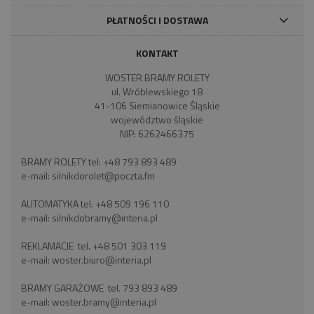
PŁATNOŚCI I DOSTAWA
KONTAKT
WOSTER BRAMY ROLETY
ul. Wróblewskiego 18
41-106 Siemianowice Śląskie
województwo śląskie
NIP: 6262466375
BRAMY ROLETY tel:
+48 793 893 489
e-mail:
silnikdorolet@poczta.fm
AUTOMATYKA tel.
+48 509 196 110
e-mail:
silnikdobramy@interia.pl
REKLAMACJE tel.
+48 501 303 119
e-mail:
woster.biuro@interia.pl
BRAMY GARAŻOWE tel.
793 893 489
e-mail:
woster.bramy@interia.pl