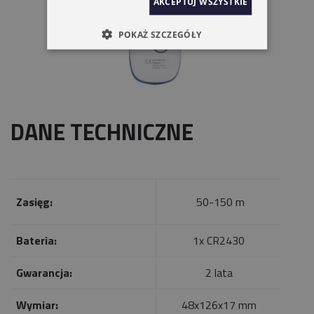
AKCEPTUJ WSZYSTKIE
POKAŻ SZCZEGÓŁY
DANE TECHNICZNE
Zasięg:
50-150 m
Bateria:
1x CR2430
Gwarancja:
2 lata
Wymiar:
48x126x17 mm