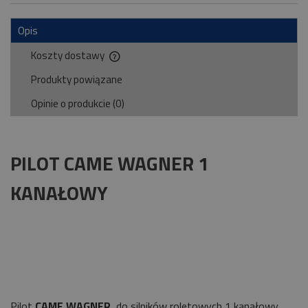
Opis
Koszty dostawy
Cena nie zawiera ewentualnych kosztów płatności
Produkty powiązane
Opinie o produkcie (0)
PILOT CAME WAGNER 1
KANAŁOWY
Pilot
CAME WAGNER
do silników roletowych 1 kanałowy.