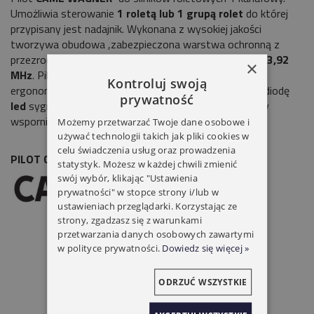
Umożliwia sterowanie
1 roletą lub 1 grupą rolet
do której
przypisany jest nadajnik. Wykonana z wysokiej jakości
tworzywa obudowa ,zabezpieczona warstwa ochronną z
przezroczystego materiału. Częstotliwość radiowa
433,92
×
MHz
. Pilot posiada nowoczesny i elegancki design,
Kontroluj swoją
ergonomiczne przyciski, odporną obudowę, czerwoną diodę
prywatność
led
sygnalizującą stan baterii. Pilot posiada praktyczny
wspornik naścienny.
Możemy przetwarzać Twoje dane osobowe i
używać technologii takich jak pliki cookies w
celu świadczenia usług oraz prowadzenia
PILOT CAME WAGNER 1 KANAŁOWY
statystyk. Możesz w każdej chwili zmienić
swój wybór, klikając "Ustawienia
prywatności" w stopce strony i/lub w
ustawieniach przeglądarki. Korzystając ze
strony, zgadzasz się z warunkami
przetwarzania danych osobowych zawartymi
w polityce prywatności.
Dowiedz się więcej »
ODRZUĆ WSZYSTKIE