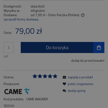
Dostępność:
duża ilość
Wysyłka w:
48 godzin
Dostawa:
od 7,99 zł
- Orlen Paczka
(Polska)
sprawdź formy dostawy
Cena nie zawiera ewentualnych kosztów płatności
79,00 zł
Cena:
Do koszyka
szt.
dodaj do przechowalni
Ocena:
zapytaj o produkt
Producent:
poleć znajomemu
dodaj opinię
Kod produktu:
CAME WAGNER
YE0101